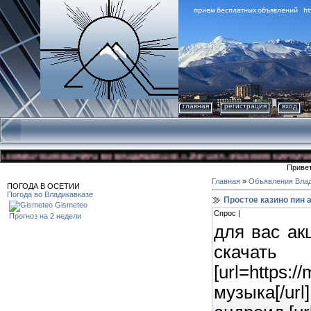
главная
регистрация
вход
Я КВАРТИРА ВО ВЛАДИКАВКАЗЕ, 3-Й ЭТАЖ 5-ЭТАЖНОГО КИРПИЧНОГО ДОМА, У
Приве
Главная
»
Объявления Влад
ПОГОДА В ОСЕТИИ
Погода во Владикавказе
Простое казино пин 
Gismeteo
Спрос |
Прогноз на 2 недели
для вас акц
[url=htt
музыка[/url]