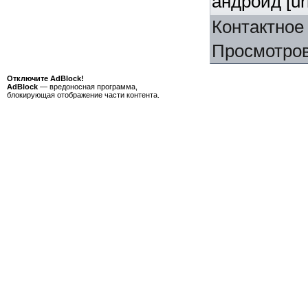
андроид [ur
Контактное
Просмотро
Отключите AdBlock!
AdBlock
— вредоносная программа,
блокирующая отображение части контента.