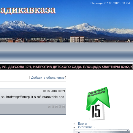
Пятница, 07.08.2026, 11:04
ДЗУСОВА 17/1, НАПРОТИВ ДЕТСКОГО САДА. ПЛОЩАДЬ КВАРТИРЫ 82м2, КОСМЕ
[
Добавить объявление
]
Сайт Объявлений
Квартирка15
06.05.2018, 09:21
f=http://interpult-s.ru/ustarevshie-seo-
Блоги
kvartirka15