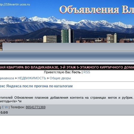
ВАРТИРА ВО ВЛАДИКАВКАЗЕ, 3-Й ЭТАЖ 5-ЭТАЖНОГО КИРПИЧНОГО ДОМА, УЛ. 
Приветствую Вас
Гость
|
RSS
икавказа
»
НЕДВИЖИМОСТЬ
»
Общие дворы
екс Яндекса после прогона по каталогам
телей Обновление плагинов добавления контента на страницах меток и рубрик. <a hre
методы</a> *w
b
E
W
|
Телефон
:
86541771369
:
0.0
/
0