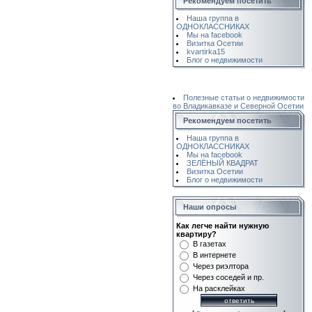
Рекомендуем посетить
Наша группа в
ОДНОКЛАССНИКАХ
Мы на facebook
Визитка Осетии
kvartirka15
Блог о недвижимости
Полезные статьи о недвижимости
во Владикавказе и Северной Осетии
Рекомендуем посетить
Наша группа в
ОДНОКЛАССНИКАХ
Мы на facebook
ЗЕЛЁНЫЙ КВАДРАТ
Визитка Осетии
Блог о недвижимости
Наши опросы
Как легче найти нужную
квартиру?
В газетах
В интернете
Через риэлтора
Через соседей и пр.
На расклейках