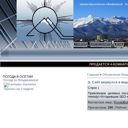
главная
регистрация
вход
ПРОДАЕТСЯ 4-КОМНАТНАЯ К
Главная
»
Объявления Влад
ПОГОДА В ОСЕТИИ
Погода во Владикавказе
Сайт вернулся в инд
Gismeteo
Спрос |
Прогноз на 2 недели
Привлекаем целевых посети
metody/>Устаревшие SEO-
Контактное лицо
:
RonaldBu
Просмотров
:
250
|
Рейтинг