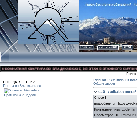
главная
регистрация
вход
КОМНАТНАЯ КВАРТИРА ВО ВЛАДИКАВКАЗЕ, 3-Й ЭТАЖ 5-ЭТАЖНОГО КИРПИЧНОГО
Приве
Главная
»
Объявления Влад
ПОГОДА В ОСЕТИИ
Общие дворы
Погода во Владикавказе
Gismeteo
сайт vodkabet новый
Прогноз на 2 недели
Спрос |
подробнее [url=https://vodkab
Контактное лицо
:
Lucienfar
Просмотров
:
11
|
Рейтинг
:
0