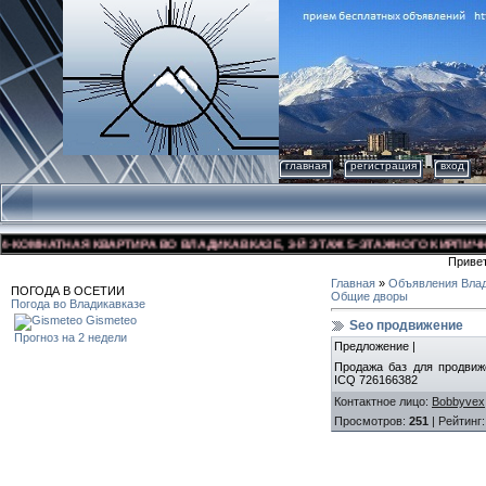
главная
регистрация
вход
ОМНАТНАЯ КВАРТИРА ВО ВЛАДИКАВКАЗЕ, 3-Й ЭТАЖ 5-ЭТАЖНОГО КИРПИЧНОГО 
Приве
Главная
»
Объявления Влад
ПОГОДА В ОСЕТИИ
Общие дворы
Погода во Владикавказе
Gismeteo
Seo продвижение
Прогноз на 2 недели
Предложение |
Продажа баз для продвиж
ICQ 726166382
Контактное лицо
:
Bobbyvex
Просмотров
:
251
|
Рейтинг