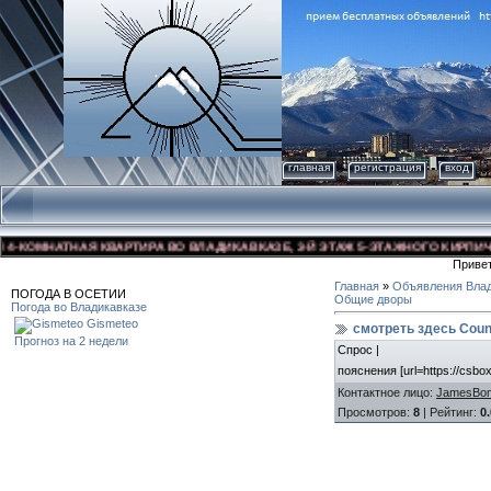
главная
регистрация
вход
КОМНАТНАЯ КВАРТИРА ВО ВЛАДИКАВКАЗЕ, 3-Й ЭТАЖ 5-ЭТАЖНОГО КИРПИЧНОГО
Приве
Главная
»
Объявления Влад
ПОГОДА В ОСЕТИИ
Общие дворы
Погода во Владикавказе
Gismeteo
смотреть здесь Count
Прогноз на 2 недели
Спрос |
пояснения [url=https://csb
Контактное лицо
:
JamesBo
Просмотров
:
8
|
Рейтинг
:
0.