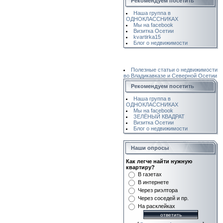
Рекомендуем посетить
Наша группа в
ОДНОКЛАССНИКАХ
Мы на facebook
Визитка Осетии
kvartirka15
Блог о недвижимости
Полезные статьи о недвижимости
во Владикавказе и Северной Осетии
Рекомендуем посетить
Наша группа в
ОДНОКЛАССНИКАХ
Мы на facebook
ЗЕЛЁНЫЙ КВАДРАТ
Визитка Осетии
Блог о недвижимости
Наши опросы
Как легче найти нужную
квартиру?
В газетах
В интернете
Через риэлтора
Через соседей и пр.
На расклейках