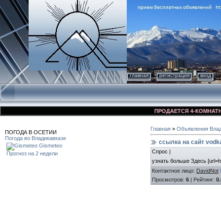
главная
регистрация
вход
ПРОДАЕТСЯ 4-КОМНАТНАЯ 
Главная
»
Объявления Влад
ПОГОДА В ОСЕТИИ
Погода во Владикавказе
ссылка на сайт vodk
Gismeteo
Спрос |
Прогноз на 2 недели
узнать больше Здесь [url=h
Контактное лицо
:
DavidNot
Просмотров
:
6
|
Рейтинг
:
0.