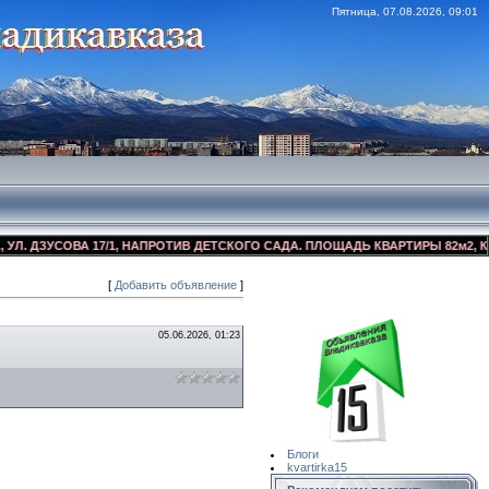
Пятница, 07.08.2026, 09:01
 ДЗУСОВА 17/1, НАПРОТИВ ДЕТСКОГО САДА. ПЛОЩАДЬ КВАРТИРЫ 82м2, КОСМ
[
Добавить объявление
]
Сайт Объявлений
Квартирка15
05.06.2026, 01:23
Блоги
kvartirka15