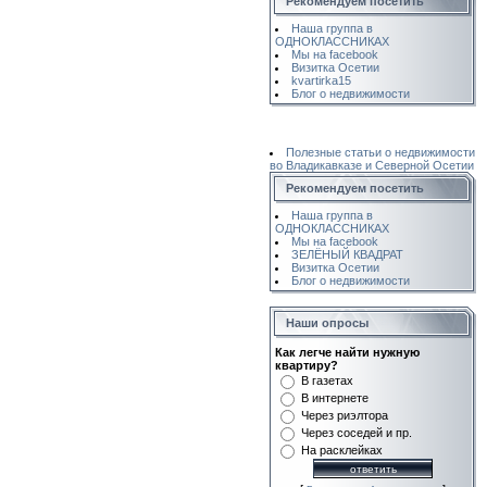
Рекомендуем посетить
Наша группа в
ОДНОКЛАССНИКАХ
Мы на facebook
Визитка Осетии
kvartirka15
Блог о недвижимости
Полезные статьи о недвижимости
во Владикавказе и Северной Осетии
Рекомендуем посетить
Наша группа в
ОДНОКЛАССНИКАХ
Мы на facebook
ЗЕЛЁНЫЙ КВАДРАТ
Визитка Осетии
Блог о недвижимости
Наши опросы
Как легче найти нужную
квартиру?
В газетах
В интернете
Через риэлтора
Через соседей и пр.
На расклейках