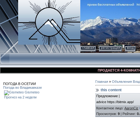
главная
регистрация
вход
ПРОДАЕТСЯ 4-КОМНАТНАЯ К
Главная
»
Объявления Влад
ПОГОДА В ОСЕТИИ
Погода во Владикавказе
this content
Gismeteo
Предложение |
Прогноз на 2 недели
advice https://bitmix.app/
Контактное лицо
:
AaronCiz
Просмотров
:
9
|
Рейтинг
:
0.