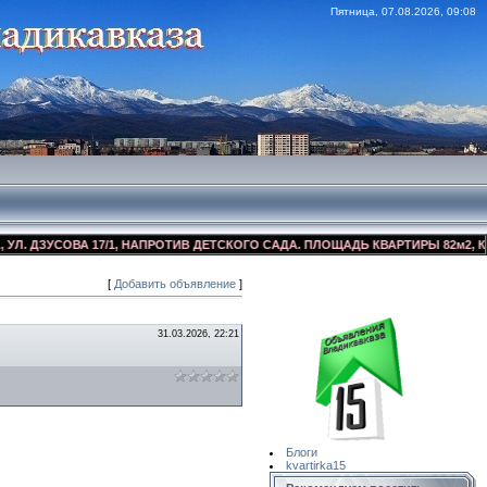
Пятница, 07.08.2026, 09:08
ДЗУСОВА 17/1, НАПРОТИВ ДЕТСКОГО САДА. ПЛОЩАДЬ КВАРТИРЫ 82м2, КОСМЕ
[
Добавить объявление
]
Сайт Объявлений
Квартирка15
31.03.2026, 22:21
Блоги
kvartirka15