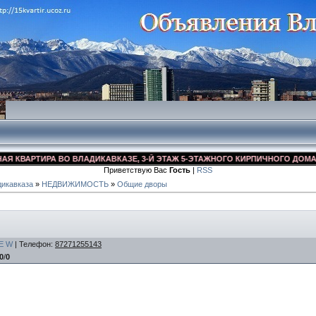
ВАРТИРА ВО ВЛАДИКАВКАЗЕ, 3-Й ЭТАЖ 5-ЭТАЖНОГО КИРПИЧНОГО ДОМА, УЛ. 
Приветствую Вас
Гость
|
RSS
икавказа
»
НЕДВИЖИМОСТЬ
»
Общие дворы
E
W
|
Телефон
:
87271255143
0
/
0