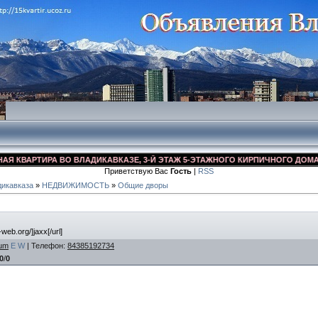
ВАРТИРА ВО ВЛАДИКАВКАЗЕ, 3-Й ЭТАЖ 5-ЭТАЖНОГО КИРПИЧНОГО ДОМА, УЛ. 
Приветствую Вас
Гость
|
RSS
икавказа
»
НЕДВИЖИМОСТЬ
»
Общие дворы
-web.org/]jaxx[/url]
um
E
W
|
Телефон
:
84385192734
0
/
0