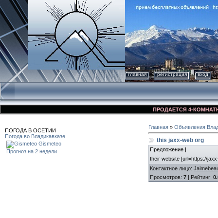
главная
регистрация
вход
ПРОДАЕТСЯ 4-КОМНАТНАЯ К
Главная
»
Объявления Влад
ПОГОДА В ОСЕТИИ
Погода во Владикавказе
this jaxx-web org
Gismeteo
Предложение |
Прогноз на 2 недели
their website [url=https://jaxx
Контактное лицо
:
Jaimebea
Просмотров
:
7
|
Рейтинг
:
0.