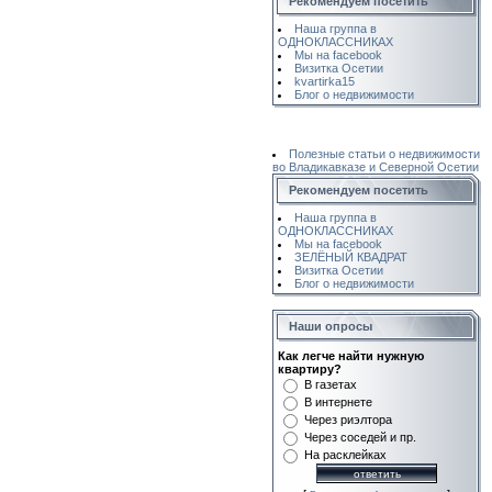
Рекомендуем посетить
Наша группа в
ОДНОКЛАССНИКАХ
Мы на facebook
Визитка Осетии
kvartirka15
Блог о недвижимости
Полезные статьи о недвижимости
во Владикавказе и Северной Осетии
Рекомендуем посетить
Наша группа в
ОДНОКЛАССНИКАХ
Мы на facebook
ЗЕЛЁНЫЙ КВАДРАТ
Визитка Осетии
Блог о недвижимости
Наши опросы
Как легче найти нужную
квартиру?
В газетах
В интернете
Через риэлтора
Через соседей и пр.
На расклейках