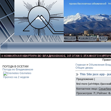
главная
регистрация
вход
КОМНАТНАЯ КВАРТИРА ВО ВЛАДИКАВКАЗЕ, 3-Й ЭТАЖ 5-ЭТАЖНОГО КИРПИЧНОГО
Приве
Главная
»
Объявления Влад
ПОГОДА В ОСЕТИИ
Общие дворы
Погода во Владикавказе
Gismeteo
This Site jaxx app - j
Прогноз на 2 недели
Предложение |
find more [url=https://jaxxwall
Контактное лицо
:
CesarNeo
Просмотров
:
7
|
Рейтинг
:
0.