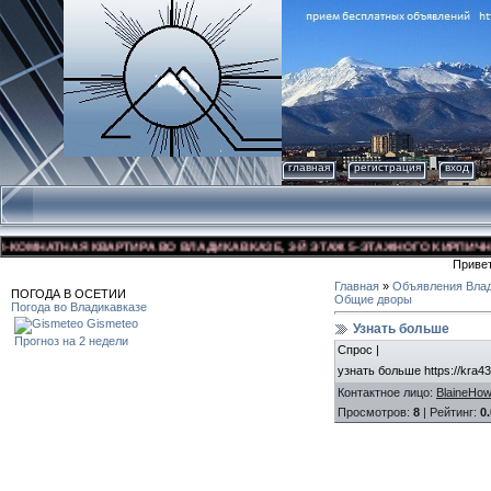
главная
регистрация
вход
ОМНАТНАЯ КВАРТИРА ВО ВЛАДИКАВКАЗЕ, 3-Й ЭТАЖ 5-ЭТАЖНОГО КИРПИЧНОГО Д
Приве
Главная
»
Объявления Влад
ПОГОДА В ОСЕТИИ
Общие дворы
Погода во Владикавказе
Gismeteo
Узнать больше
Прогноз на 2 недели
Спрос |
узнать больше https://kra43
Контактное лицо
:
BlaineHo
Просмотров
:
8
|
Рейтинг
:
0.