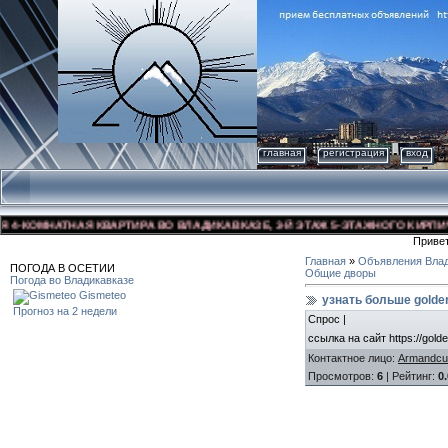
главная
регистрация
вход
КОМНАТНАЯ КВАРТИРА ВО ВЛАДИКАВКАЗЕ, 3-Й ЭТАЖ 5-ЭТАЖНОГО КИРПИЧНОГО
Приве
Главная
»
Объявления Влад
ПОГОДА В ОСЕТИИ
Общие дворы
Погода во Владикавказе
Gismeteo
узнать больше golder
Прогноз на 2 недели
Спрос |
ссылка на сайт https://golde
Контактное лицо
:
Armandcu
Просмотров
:
6
|
Рейтинг
:
0.