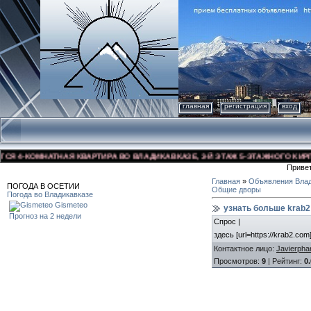
главная
регистрация
вход
4-КОМНАТНАЯ КВАРТИРА ВО ВЛАДИКАВКАЗЕ, 3-Й ЭТАЖ 5-ЭТАЖНОГО КИРПИЧНО
Приве
Главная
»
Объявления Влад
ПОГОДА В ОСЕТИИ
Общие дворы
Погода во Владикавказе
Gismeteo
узнать больше krab
Прогноз на 2 недели
Спрос |
здесь [url=https://krab2.com
Контактное лицо
:
Javierpha
Просмотров
:
9
|
Рейтинг
:
0.