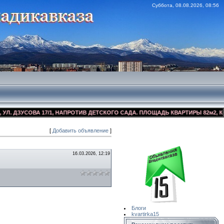
Суббота, 08.08.2026, 08:56
ДЗУСОВА 17/1, НАПРОТИВ ДЕТСКОГО САДА. ПЛОЩАДЬ КВАРТИРЫ 82м2, КОСМЕ
[
Добавить объявление
]
Сайт Объявлений
Квартирка15
16.03.2026, 12:19
Блоги
kvartirka15