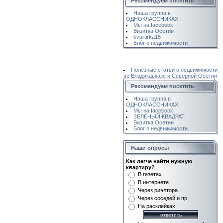
Рекомендуем посетить
Наша группа в
ОДНОКЛАССНИКАХ
Мы на facebook
Визитка Осетии
kvartirka15
Блог о недвижимости
Полезные статьи о недвижимости
во Владикавказе и Северной Осетии
Рекомендуем посетить
Наша группа в
ОДНОКЛАССНИКАХ
Мы на facebook
ЗЕЛЁНЫЙ КВАДРАТ
Визитка Осетии
Блог о недвижимости
Наши опросы
Как легче найти нужную
квартиру?
В газетах
В интернете
Через риэлтора
Через соседей и пр.
На расклейках