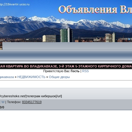
ВАРТИРА ВО ВЛАДИКАВКАЗЕ, 3-Й ЭТАЖ 5-ЭТАЖНОГО КИРПИЧНОГО ДОМА, УЛ. 
Приветствую Вас
Гость
|
RSS
икавказа
»
НЕДВИЖИМОСТЬ
»
Общие дворы
//cybereshoke.net/]телеграм кибершок[/url]
E
W
|
Телефон
:
83345177619
0
/
0