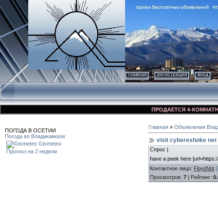
главная
регистрация
вход
ПРОДАЕТСЯ 4-КОМНАТНАЯ К
Главная
»
Объявления Влад
ПОГОДА В ОСЕТИИ
Погода во Владикавказе
visit cybereshoke net
Gismeteo
Спрос |
Прогноз на 2 недели
have a peek here [url=https:
Контактное лицо
:
FloydVot
Просмотров
:
7
|
Рейтинг
:
0.