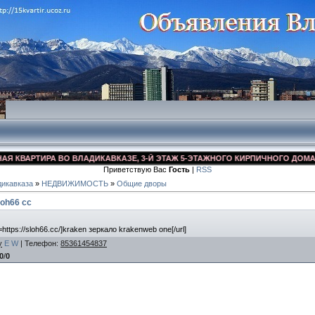
ВАРТИРА ВО ВЛАДИКАВКАЗЕ, 3-Й ЭТАЖ 5-ЭТАЖНОГО КИРПИЧНОГО ДОМА, УЛ. 
Приветствую Вас
Гость
|
RSS
икавказа
»
НЕДВИЖИМОСТЬ
»
Общие дворы
oh66 cc
https://sloh66.cc/]kraken зеркало krakenweb one[/url]
y
E
W
|
Телефон
:
85361454837
0
/
0