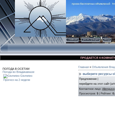
главная
регистрация
вход
ПРОДАЕТСЯ 4-КОМНАТНАЯ К
Главная
»
Объявления Влад
ПОГОДА В ОСЕТИИ
Погода во Владикавказе
выберите ресурсы sl
Gismeteo
Предложение |
Прогноз на 2 недели
перейдите на этот сайт [url=
Контактное лицо
:
Allenguss
Просмотров
:
5
|
Рейтинг
:
0.