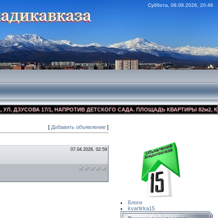
Суббота, 08.08.2026, 20:46
ДЗУСОВА 17/1, НАПРОТИВ ДЕТСКОГО САДА. ПЛОЩАДЬ КВАРТИРЫ 82м2, КОСМЕ
[
Добавить объявление
]
Сайт Объявлений
Квартирка15
07.04.2026, 02:59
Блоги
kvartirka15