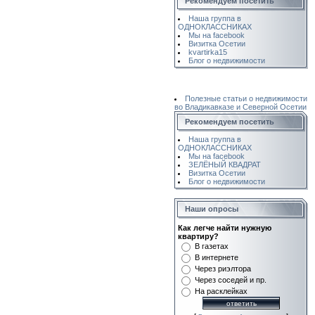
Рекомендуем посетить
Наша группа в
ОДНОКЛАССНИКАХ
Мы на facebook
Визитка Осетии
kvartirka15
Блог о недвижимости
Полезные статьи о недвижимости
во Владикавказе и Северной Осетии
Рекомендуем посетить
Наша группа в
ОДНОКЛАССНИКАХ
Мы на facebook
ЗЕЛЁНЫЙ КВАДРАТ
Визитка Осетии
Блог о недвижимости
Наши опросы
Как легче найти нужную
квартиру?
В газетах
В интернете
Через риэлтора
Через соседей и пр.
На расклейках