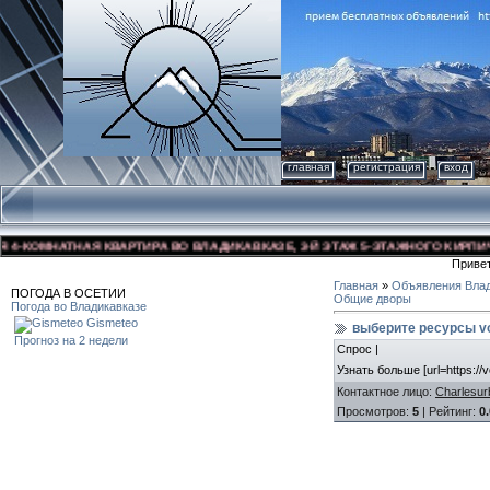
главная
регистрация
вход
КОМНАТНАЯ КВАРТИРА ВО ВЛАДИКАВКАЗЕ, 3-Й ЭТАЖ 5-ЭТАЖНОГО КИРПИЧНОГО
Приве
Главная
»
Объявления Влад
ПОГОДА В ОСЕТИИ
Общие дворы
Погода во Владикавказе
Gismeteo
выберите ресурсы vo
Прогноз на 2 недели
Спрос |
Узнать больше [url=https://v
Контактное лицо
:
Charlesur
Просмотров
:
5
|
Рейтинг
:
0.