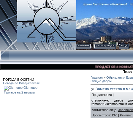
главная
регистрация
вход
ПРОДАЕТСЯ 4-КОМНАТНАЯ 
Приве
Главная
»
Объявления Влад
ПОГОДА В ОСЕТИИ
Общие дворы
Погода во Владикавказе
Gismeteo
Замена стекла в ме
Прогноз на 2 недели
Предложение |
стеклянную дверь для
remont.ru/sitemap.html в Д
Контактное лицо
:
Jasonclo
Просмотров
:
240
|
Рейтинг