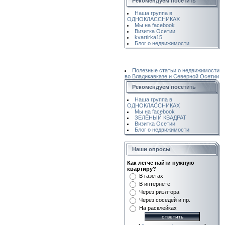
Рекомендуем посетить
Наша группа в
ОДНОКЛАССНИКАХ
Мы на facebook
Визитка Осетии
kvartirka15
Блог о недвижимости
Полезные статьи о недвижимости
во Владикавказе и Северной Осетии
Рекомендуем посетить
Наша группа в
ОДНОКЛАССНИКАХ
Мы на facebook
ЗЕЛЁНЫЙ КВАДРАТ
Визитка Осетии
Блог о недвижимости
Наши опросы
Как легче найти нужную
квартиру?
В газетах
В интернете
Через риэлтора
Через соседей и пр.
На расклейках