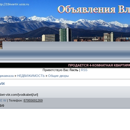
ПРОДАЕТСЯ 4-КОМНАТНАЯ КВАРТИРА ВО ВЛА
Приветствую Вас
Гость
|
RSS
икавказа
»
НЕДВИЖИМОСТЬ
»
Общие дворы
vbt
abet-vbt.com/]vodkabet[/url]
E
W
|
Телефон
:
87955691269
0
/
0