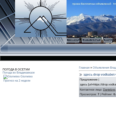
главная
регистрация
вход
Главная
»
Объявления Влад
ПОГОДА В ОСЕТИИ
Погода во Владикавказе
здесь drop vodkabet-
Gismeteo
Предложение |
Прогноз на 2 недели
здесь [url=https://drop.vodk
Контактное лицо
:
Danielzes
Просмотров
:
7
|
Рейтинг
:
0.