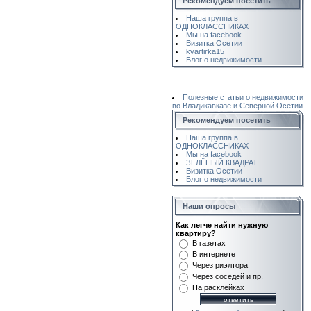
Рекомендуем посетить
Наша группа в
ОДНОКЛАССНИКАХ
Мы на facebook
Визитка Осетии
kvartirka15
Блог о недвижимости
Полезные статьи о недвижимости
во Владикавказе и Северной Осетии
Рекомендуем посетить
Наша группа в
ОДНОКЛАССНИКАХ
Мы на facebook
ЗЕЛЁНЫЙ КВАДРАТ
Визитка Осетии
Блог о недвижимости
Наши опросы
Как легче найти нужную
квартиру?
В газетах
В интернете
Через риэлтора
Через соседей и пр.
На расклейках