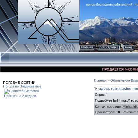
главная
регистрация
вход
ПРОДАЕТСЯ 4-КОМНАТНА
Главная
»
Объявления Влад
ПОГОДА В ОСЕТИИ
Погода во Владикавказе
здесь retrocasino-mo
Gismeteo
Спрос |
Прогноз на 2 недели
Подробнее [url=https://retr
Контактное лицо
:
Michaeldi
Просмотров
:
18
|
Рейтинг
: