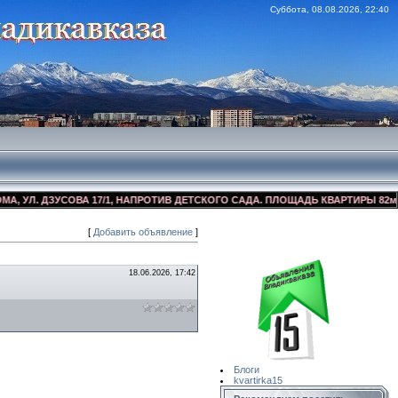
Суббота, 08.08.2026, 22:40
Л. ДЗУСОВА 17/1, НАПРОТИВ ДЕТСКОГО САДА. ПЛОЩАДЬ КВАРТИРЫ 82м2, КО
[
Добавить объявление
]
Сайт Объявлений
Квартирка15
18.06.2026, 17:42
Блоги
kvartirka15