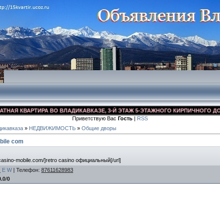
Я КВАРТИРА ВО ВЛАДИКАВКАЗЕ, 3-Й ЭТАЖ 5-ЭТАЖНОГО КИРПИЧНОГО ДОМА, У
Приветствую Вас
Гость
|
RSS
икавказа
»
НЕДВИЖИМОСТЬ
»
Общие дворы
bile com
ocasino-mobile.com/]retro casino официальный[/url]
c
E
W
|
Телефон
:
87611628983
0.0
/
0