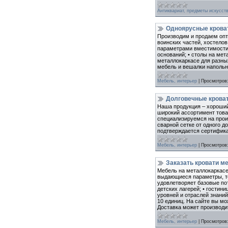
Антиквариат, предметы искусст
Одноярусные кроват
Производим и продаем опт
воинских частей, хостело
параметрами вместимости;
оснований; • столы на мет
металлокаркасе для разных
мебель и вешалки напольн
Мебель, интерьер
|
Просмотров
Долговечные крова
Наша продукция – хороший
широкий ассортимент товаро
специализируемся на прои
сварной сетке от одного д
подтверждается сертифика
Мебель, интерьер
|
Просмотров
Заказать кровати м
Мебель на металлокаркасе
выдающиеся параметры, те
удовлетворяет базовые пот
детских лагерей; • гостини
уровней и отраслей знаний
10 единиц. На сайте вы м
Доставка может производит
Мебель, интерьер
|
Просмотров