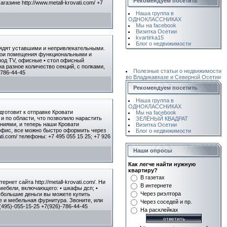
Рекомендуем посетить
зине http://www.metall-krovati.com/ +7
Наша группа в
ОДНОКЛАССНИКАХ
Мы на facebook
Визитка Осетии
kvartirka15
Блог о недвижимости
лядят уставшими и непривлекательными.
 свои помещения функциональными и
од TV, офисные • стол офисный
а разное количество секций, с полками,
Полезные статьи о недвижимости
-786-44-45
во Владикавказе и Северной Осетии
Рекомендуем посетить
Наша группа в
ОДНОКЛАССНИКАХ
готовит к отправке Кровати
Мы на facebook
 по области, что позволило нарастить
ЗЕЛЁНЫЙ КВАДРАТ
ниями, и теперь наши Кровати
Визитка Осетии
 офис, все можно быстро оформить через
Блог о недвижимости
ti.com/ телефоны: +7 495 055 15 25; +7 926
Наши опросы
Как легче найти нужную
квартиру?
В газетах
ет сайта http://metall-krovati.com/. Ни
В интернете
мебели, включающего: • шкафы дсп; •
Через риэлтора
небольшие деньги вы можете купить
е и мебельная фурнитура. Звоните, или
Через соседей и пр.
495)-055-15-25 +7(926)-786-44-45
На расклейках