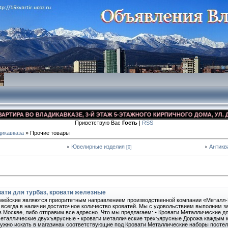
 ВО ВЛАДИКАВКАЗЕ, 3-Й ЭТАЖ 5-ЭТАЖНОГО КИРПИЧНОГО ДОМА, УЛ. ДЗУСОВА
Приветствую Вас
Гость
|
RSS
икавказа
» Прочие товары
Ювелирные изделия
Антикв
[0]
ати для турбаз, кровати железные
мейские являются приоритетным направлением производственной компании «Металл-
 всегда в наличии достаточное количество кроватей. Мы с удовольствием выполним з
в Москве, либо отправим все адресно. Что мы предлагаем: • Кровати Металлические д
металлические двухъярусные • кровати металлические трехъярусные Дорожа каждым 
 нужно искать в магазинах соответствующие под Кровати Металлические наборы посте