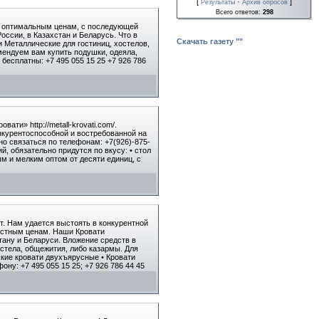
[
·
]
Результаты
Архив опросов
Всего ответов:
298
м оптимальным ценам, с последующей
ссии, в Казахстан и Беларусь. Что в
Скачать газету ""
и Металлические для гостиниц, хостелов,
мендуем вам купить подушки, одеяла,
бесплатны: +7 495 055 15 25 +7 926 786
и» http://metall-krovati.com/.
нкурентоспособной и востребованной на
но связаться по телефонам: +7(926)-875-
й, обязательно придутся по вкусу: • стол
ым и мелким оптом от десяти единиц, с
т. Нам удается выстоять в конкурентной
честным ценам. Наши Кровати
тану и Беларуси. Вложение средств в
остела, общежития, либо казармы. Для
ские кровати двухъярусные • Кровати
ону: +7 495 055 15 25; +7 926 786 44 45