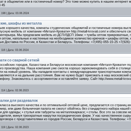
ат в общежитие или в гостиничный номер? Это тоже можно купить в нашем интернет мага
4 45
:
198
|
Дата:
03.06.2024
ские, шкафы из металла
льев хорошего качества, комнаты студенческих общежитий и гостиничные номера выг
пусную мебель от компании «Металл-Кровати» http://metall-krovati.com/ и обеспечьте
нтерьера. Мы предлагаем мебель из ДСП/ЛДСП 16мм: • тумбы оптом прикроватные, п
и оптом, напольные и настенные на необходимое количество крючков • шкафы оптом, н
ю Доставка по России, в Казахстан и Беларусь. Телефоны: +7(495)-055-15-25 +7(926)
:
116
|
Дата:
03.06.2024
ати со сварной сеткой
оссийских городов, Казахстана и Беларуси московская компания «Металл-Кровати» под
го производства. Наша компания уже смогла хорошо зарекомендовать себя в столице и
ти на новый уровень. Мы наладили контакты с международными транспортными компа
авляются и на дальние расстояния. Вам не нужно будет приезжать в наш московский
ефону. Знакомьтесь с ассортиментом и оставляйте заявку. Сайт http://www.metall-krova
:
114
|
Дата:
02.06.2023
алки для раздевалок
асса высокого качества и по оптимальной оптовой цене, предлагается со страниц интерн
мер, или даже больничная палата не смогут обойтись без стандартного набора нашей 
и для одежды; • стулья или табуреты на металлокаркасе; • столы. Все это за совсем 
одителя, минуя трехкратные накрутки посреднических фирм. У нас качественное сырь
договора с представителями из городов России, Беларуси и Казахстана. Телефоны: +7(
:
119
|
Дата:
02.06.2023