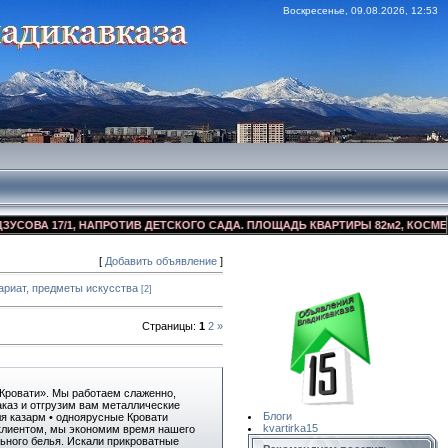
Воскресенье, 09.08.2026, 12:53
 17/1, НАПРОТИВ ДЕТСКОГО САДА. ПЛОЩАДЬ КВАРТИРЫ 82м2, КОСМЕТИЧЕСКИ
[
Добавить объявление
]
Сайт Объявлений
Квартирка15
ариат, предметы искусства
[2]
Страницы
:
1
2
»
Кровати». Мы работаем слаженно,
аказ и отгрузим вам металлические
Блоги
ля казарм • одноярусные Кровати
kvartirka15
клиентом, мы экономим время нашего
льного белья. Искали прикроватные