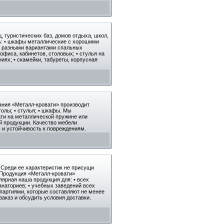
 туристических баз, домов отдыха, школ,
ль: • шкафы металлические с хорошими
и разными вариантами спальных
фиса, кабинетов, столовых; • стулья на
иях; • скамейки, табуреты, корпусная
ания «Металл-кровати» производит
столы; • стулья; • шкафы. Мы
ати на металлической пружине или
ий продукции. Качество мебели
 и устойчивость к повреждениям.
 Среди ее характеристик не присущи
 Продукция «Металл-кровати»
лярная наша продукция для: • всех
санаториев; • учебных заведений всех
и партиями, которые составляют не менее
аказ и обсудить условия доставки.