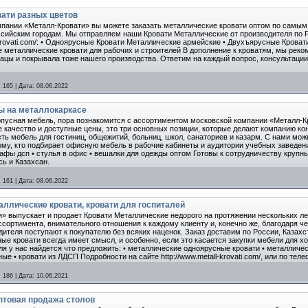
ати разных цветов
мпании «Металл-Кровати» вы можете заказать металлические кровати оптом по самы
ссийским городам. Мы отправляем наши Кровати Металлические от производителя по Ро
l-krovati.com/: • Одноярусные Кровати Металлические армейские • Двухъярусные Кроват
 металлические кровати для рабочих и строителей В дополнение к кроватям, мы реко
цы и покрывала тоже нашего производства. Ответим на каждый вопрос, консультации 
:
165
|
Дата:
08.06.2022
ы на металлокаркасе
усная мебель, пора познакомится с ассортиментом московской компании «Металл-Кроват
е качество и доступные цены, это три основных позиции, которые делают компанию ко
ть мебель для гостиниц, общежитий, больниц, школ, санаториев и казарм. С нами мож
Тому, кто подбирает офисную мебель в рабочие кабинеты и аудитории учебных заведени
кафы дсп • стулья в офис • вешалки для одежды оптом Готовы к сотрудничеству крупн
сь и Казахсан.
:
161
|
Дата:
08.06.2022
ллические кровати, кровати для госпиталей
» выпускает и продает Кровати Металлические недорого на протяжении нескольких ле
ассортимента, внимательного отношения к каждому клиенту и, конечно же, благодаря 
ителя поступают к покупателю без всяких наценок. Заказ доставим по России, Казахс
е кровати всегда имеет смысл, и особенно, если это касается закупки мебели для х
ля у нас найдется что предложить: • металлические одноярусные кровати • металличе
 • кровати из ЛДСП Подробности на сайте http://www.metall-krovati.com/, или по телеф
:
186
|
Дата:
10.06.2021
птовая продажа столов