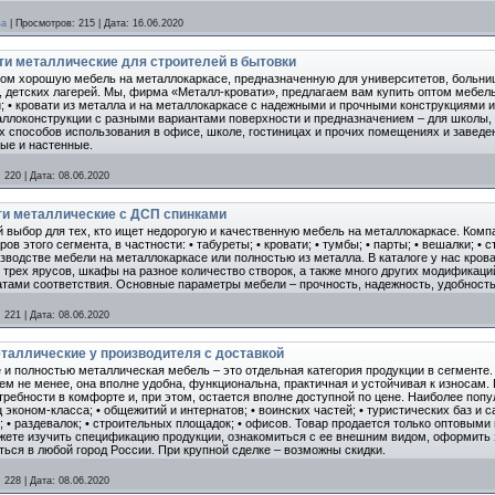
ва
|
Просмотров:
215
|
Дата:
16.06.2020
и металлические для строителей в бытовки
ом хорошую мебель на металлокаркасе, предназначенную для университетов, больниц,
в, детских лагерей. Мы, фирма «Металл-кровати», предлагаем вам купить оптом мебе
 • кровати из металла и на металлокаркасе с надежными и прочными конструкциями 
аллоконструкции с разными вариантами поверхности и предназначением – для школы, о
 способов использования в офисе, школе, гостиницах и прочих помещениях и заведен
ые и настенные.
:
220
|
Дата:
08.06.2020
ти металлические с ДСП спинками
 выбор для тех, кто ищет недорогую и качественную мебель на металлокаркасе. Комп
в этого сегмента, в частности: • табуреты; • кровати; • тумбы; • парты; • вешалки; • 
зводстве мебели на металлокаркасе или полностью из металла. В каталоге у нас кров
о трех ярусов, шкафы на разное количество створок, а также много других модификац
тами соответствия. Основные параметры мебели – прочность, надежность, удобность
:
221
|
Дата:
08.06.2020
еталлические у производителя с доставкой
 и полностью металлическая мебель – это отдельная категория продукции в сегменте.
м не менее, она вполне удобна, функциональна, практичная и устойчивая к износам.
ребности в комфорте и, при этом, остается вполне доступной по цене. Наиболее попу
ц эконом-класса; • общежитий и интернатов; • воинских частей; • туристических баз и 
; • раздевалок; • строительных площадок; • офисов. Товар продается только оптовым
ожете изучить спецификацию продукции, ознакомиться с ее внешним видом, оформить з
ься в любой город России. При крупной сделке – возможны скидки.
:
228
|
Дата:
08.06.2020