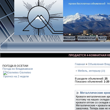
главная
регистрация
вход
ПРОДАЕТСЯ 4-КОМНАТНАЯ КВАРТИРА
Главная
»
Объявления Влад
ПОГОДА В ОСЕТИИ
Погода во Владикавказе
Мебель, интерьер
[23]
Gismeteo
Прогноз на 2 недели
В разделе объявлений
:
25
Показано объявлений
:
1-20
Металлические кров
Кровати металлические ар
поэтому на наших складах
кровати оптом со складов 
Металлические • кровати 
заказчика. Теперь вам не