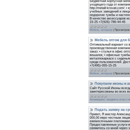
Бюджетная корпусная мебел
уходящего года от компан
http://metall-krovati.com
учебных заведений и лекци
недорогие тумбы и настен
В качестве аксессуаров и
15-25 +7(926)-786-44-45
Мебель, интерьер
|
Просмотров
Мебель оптом для б
Оптимальный вариант со в
производственная компани
заказ: • стулья в офис о
вешалок; • офисные тумбы
металлокаркасе с сиденья
среди пользователей. Доста
+7(495)-055-15-25
Мебель, интерьер
|
Просмотров
Покупаем иконы и а
Сайт Русской Иконы всегд
заинтересованы во всех ви
Антиквариат, предметы искусст
Подать заявку на с
Привет, Я мистер Алексан
000,00 евро честным лицам
ежемесячными платежами, 
Предоставленные услуги в
свяжитесь со мной через эл