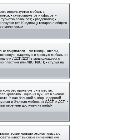
сего используется мебель с
ются: • супермаркетов и офисов; •
 туристических баз; • раздевалок; •
 покупки (от 10 единиц) товаров с общего
 металлических.
вые покупатели – гостиницы, школы,
ественную, надежную и крепкую мебель по
талла или ЛДСП/ДСП в модификациях с
из пластика или ЛДСП/ДСП; • стулья на
 ярко это проявляется в местах
алл-кровати» - одна из лучших в эконом-
ости. У нас большой выбор недорогой
рпусная и блочная мебель из ЛДСП и ДСП; •
й перечень доступен на metall-
таллические кровати эконом класса с
ровати имеют высокие гигиенические