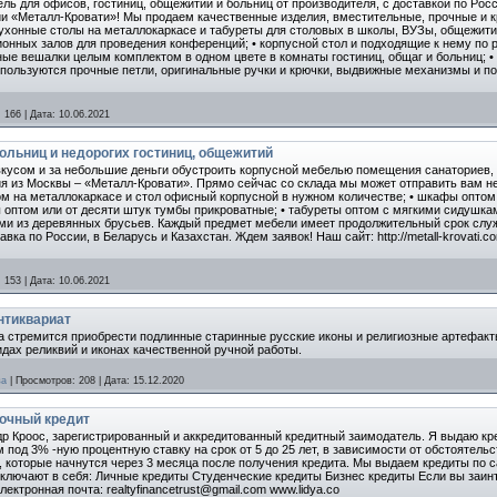
ь для офисов, гостиниц, общежитий и больниц от производителя, с доставкой по Рос
ии «Металл-Кровати»! Мы продаем качественные изделия, вместительные, прочные и к
/: • кухонные столы на металлокаркасе и табуреты для столовых в школы, ВУЗы, общежит
онных залов для проведения конференций; • корпусной стол и подходящие к нему по р
ные вешалки целым комплектом в одном цвете в комнаты гостиниц, общаг и больниц; •
спользуются прочные петли, оригинальные ручки и крючки, выдвижные механизмы и по
:
166
|
Дата:
10.06.2021
ольниц и недорогих гостиниц, общежитий
кусом и за небольшие деньги обустроить корпусной мебелью помещения санаториев, г
я из Москвы – «Металл-Кровати». Прямо сейчас со склада мы может отправить вам н
птом на металлокаркасе и стол офисный корпусной в нужном количестве; • шкафы опто
 оптом или от десяти штук тумбы прикроватные; • табуреты оптом с мягкими сидушка
ми из деревянных брусьев. Каждый предмет мебели имеет продолжительный срок служ
вка по России, в Беларусь и Казахстан. Ждем заявок! Наш сайт: http://metall-krovati.c
:
153
|
Дата:
10.06.2021
нтиквариат
а стремится приобрести подлинные старинные русские иконы и религиозные артефакты
дах реликвий и иконах качественной ручной работы.
ва
|
Просмотров:
208
|
Дата:
15.12.2020
рочный кредит
др Кроос, зарегистрированный и аккредитованный кредитный заимодатель. Я выдаю кре
 под 3% -ную процентную ставку на срок от 5 до 25 лет, в зависимости от обстоятел
которые начнутся через 3 месяца после получения кредита. Мы выдаем кредиты по с
ключают в себя: Личные кредиты Студенческие кредиты Бизнес кредиты Если вы заинт
ектронная почта: realtyfinancetrust@gmail.com www.lidya.co