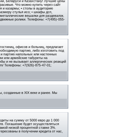
сии, Беларуси и Казахстану! Лучшие цены
расивые. Что можно купить через сайт
ия и казармы; • столы в аудиторию
азмеру стулья исо; • шкафы дсп,
 металлические вешалки для раздевалок.
движные ролики. Телефоны: +7(495)-055-
остиниц, офисов и больниц, предлагает
еобходимую партию, либо изготовить под
м и партию напольных или настенных
ми или армейские табуреты на
бы и не вызывает аллергических реакций
om/ Телефоны: +7(926)-875-47-01;
, созданные в XIX веке и ранее. Мы
диты на сумму от 5000 евро до 1 000
ьств. Погашение будет осуществляться
амой низкой процентной ставке 3%.
ересованы в получении кредита от нас,