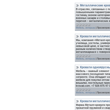
Металлические кро
В отраслях, связанных с 
повышенными параметрами 
гостиниц эконом категории;
военных казарм и столовых
перечня – металлических к
Мебель, интерьер
|
Просмотров
Кровати металличес
Мы, компания «Металл-кро
училища, хостелы, универ
невысокой цене, в частно
разным количеством створо
металлокаркасе с поверхно
Мебель, интерьер
|
Просмотров
Кровати одноярусн
Мебель – важный элемент 
массового посещения типа 
сегменте. Она обладает х
мебели для покупки оптом:
вешалки, постельные прин
krovati.com. +7 926 875 47 
Мебель, интерьер
|
Просмотров
Кровати металличес
Фирма Металл-кровати про
прокатной пружиной и сва