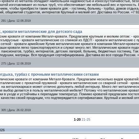
о кровати из металла обладают наибольшей надежностью и износоустойчивостью, безо
ватей изготавливают из полых труб, что обеспечивает им небольшой вес и прочность.
ием, чтобы приобрести такие кровати для: - гостиниц, больниц - турбаз, домов отдыха
ий, общежитий студентов, интернатов Крупный и мелкий опт. Доставка по России. +7 926
:
291
|
Дата:
12.06.2019
, кровати металлические для детского сада
ские кровати от компании Металл-кровати. Предлагаем крупным и мелким оптом: - кр
хъярусные - кровати металлические со спинкой из ЛДСП - кровати металлические с п
сеткой - кровати армейские Купив металлические кровати в компании Металл-кровати,
аши кровати легко транспортируются и служат много лет. Металлические кровати подо
 пансионатов, турбаз, интернатов, детских лагерей, больниц, бюджетных гостиниц. Т
подушки, матрацы. Вся продукция сертифицирована. Доставка во все города России. +7
:
275
|
Дата:
12.06.2019
отдыха, турбаз с прочными металлическими сетками
ические кровати от компании Металл-Кровати. Предлагаем несколько видов кроватей:
таллические с прокатной пружиной - кровати металлические со сварной сеткой - кров
 на металлокаркасе может отлично дополнить любой интерьер. Много лет металлическ
же выбор делается в пользу металлической мебели? Потому что металлические кроват
гки в уходе и устойчивы к перепадам температур. Помимо кроватей предлагаем посте
качество своей продукции, что подтверждается сертификатами. Крупный и мелкий опт. 
:
305
|
Дата:
26.02.2019
1-20
21-25
026