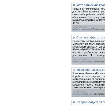
Металлические кров
Через сайт московской ко
доставкой не только по ро
каталоге http://www.metal
общежитий • Трехъярусные
махровые полотенца, матра
44 45
Мебель, интерьер
|
Просмотров
Столы в офис, стол
Всем кому необходима корп
Многолетний опыт, высоко
мебельном рынке. У нас ес
47-01; +7(926)-786-44-45 
в офис • тумбы из дсп • ш
доставкой по РФ, в Белару
Мебель, интерьер
|
Просмотров
Универсальные мета
Компания «Металл-Кровати
борьбе за счет широкого 
Металлические от производ
металлические многоярусны
каждого оптового покупате
Металлические трехъярусные
Мебель, интерьер
|
Просмотров
От производителя о