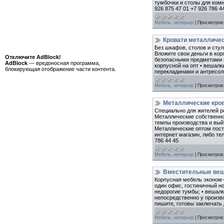
тумбочки и столы для комн
926 875 47 01 +7 926 786 4
Мебель, интерьер
|
Просмотров
Кровати металличе
Без шкафов, столов и сту
Вложите свои деньги в кор
Отключите AdBlock!
безопасными предметами и
AdBlock
— вредоносная программа,
корпусной на опт • вешалк
блокирующая отображение части контента.
перекладинами и антресоль
Мебель, интерьер
|
Просмотров
Металлические кров
Специально для жителей р
Металлические собственно
темпы производства и вый
Металлические оптом пост
интернет магазин, либо тел
786 44 45
Мебель, интерьер
|
Просмотров
Вместительные веш
Корпусная мебель эконом-кл
один офис, гостиничный но
недорогие тумбы; • вешалк
непосредственно у произв
пишите, готовы заключать 
Мебель, интерьер
|
Просмотров