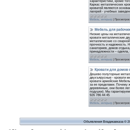
характеристики, кроме тог
Каркас металлических кро
кроватей являются основан
лагерей - учебных заведен
Мебель, интерьер
|
Просмотров
Мебель для рабочих
Низкие цены на металличе
кровати металлические дву
металлические со сварной 
прочность и надежность. Н
санаториев, домов отдыха,
принадлежности – одеяла, 
Мебель, интерьер
|
Просмотров
Кровати для домов 
Дешево полуторные металл
двухъярусные - кровати ме
кровати армейские Мебель
за ее пределами. Почему 
деревянные, они более ле
подушки). Мы гарантируем 
926 786 44 45
Мебель, интерьер
|
Просмотров
Объявления Владикавказа © 2