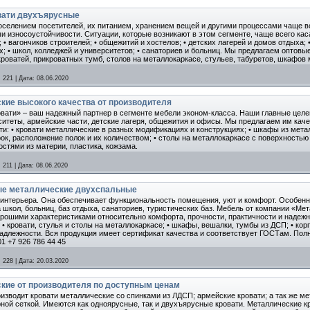
вати двухъярусные
поселением посетителей, их питанием, хранением вещей и другими процессами чаще в
износоустойчивости. Ситуации, которые возникают в этом сегменте, чаще всего каса
 • вагончиков строителей; • общежитий и хостелов; • детских лагерей и домов отдыха; •
; • школ, колледжей и университетов; • санаториев и больниц. Мы предлагаем оптовые
роватей, прикроватных тумб, столов на металлокаркасе, стульев, табуретов, шкафов
:
221
|
Дата:
08.06.2020
кие высокого качества от производителя
вати» – ваш надежный партнер в сегменте мебели эконом-класса. Наши главные целе
ситеты, армейские части, детские лагеря, общежития и офисы. Мы предлагаем им кач
сти: • кровати металлические в разных модификациях и конструкциях; • шкафы из ме
к, расположение полок и их количеством; • столы на металлокаркасе с поверхностью 
стями из материи, пластика, кожзама.
:
211
|
Дата:
08.06.2020
ые металлические двухспальные
интерьера. Она обеспечивает функциональность помещения, уют и комфорт. Особенно
школ, больниц, баз отдыха, санаториев, туристических баз. Мебель от компании «Мет
орошими характеристиками относительно комфорта, прочности, практичности и надежн
 • кровати, стулья и столы на металлокаркасе; • шкафы, вешалки, тумбы из ДСП; • ко
адлежности. Вся продукция имеет сертификат качества и соответствует ГОСТам. Полны
01 +7 926 786 44 45
:
228
|
Дата:
20.03.2020
кие от производителя по доступным ценам
изводит кровати металлические со спинками из ЛДСП; армейские кровати; а так же ме
рной сеткой. Имеются как одноярусные, так и двухъярусные кровати. Металлические к