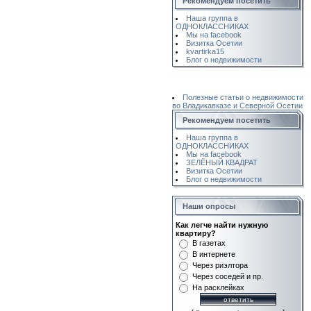
Рекомендуем посетить
Наша группа в
ОДНОКЛАССНИКАХ
Мы на facebook
Визитка Осетии
kvartirka15
Блог о недвижимости
Полезные статьи о недвижимости
во Владикавказе и Северной Осетии
Рекомендуем посетить
Наша группа в
ОДНОКЛАССНИКАХ
Мы на facebook
ЗЕЛЁНЫЙ КВАДРАТ
Визитка Осетии
Блог о недвижимости
Наши опросы
Как легче найти нужную
квартиру?
В газетах
В интернете
Через риэлтора
Через соседей и пр.
На расклейках