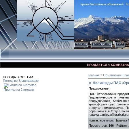
главная
регистрация
вход
ПРОДАЕТСЯ 4-КОМНАТНАЯ КВ
Главная
»
Объявления Влад
ПОГОДА В ОСЕТИИ
Погода во Владикавказе
Неликвиды ПАО «Ура
Gismeteo
Предложение |
Прогноз на 2 недели
ПАО «Уралкалий» продает
Гидравлическое и пневма
оборудованию, Кабельно-
трансформаторы, Лампы и 
и другая номенклатура. По
обращаться в Отдел выявл
natalya.danilova@uralkali.
Контактное лицо
:
Наталья 
Просмотров
:
166
|
Рейтинг