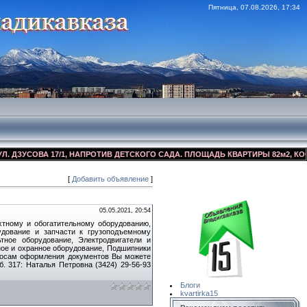
Пятница, 07.08.2026, 17:34
УСОВА 17/1, НАПРОТИВ ДЕТСКОГО САДА. ПЛОЩАДЬ КВАРТИРЫ 82м2, КОСМЕТИ
[
Добавить объявление
]
Сайт Объявлений
Квартирка15
05.05.2021, 20:54
хтному и обогатительному оборудованию,
удование и запчасти к грузоподъемному
ьтное оборудование, Электродвигатели и
ое и охранное оборудование, Подшипники
 вопросам оформления документов Вы можете
. 317: Наталья Петровна (3424) 29-56-93
Блоги
kvartirka15