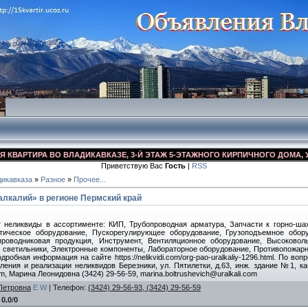
АРТИРА ВО ВЛАДИКАВКАЗЕ, 3-Й ЭТАЖ 5-ЭТАЖНОГО КИРПИЧНОГО ДОМА, УЛ. ДЗ
Приветствую Вас
Гость
|
RSS
икавказа
»
Разное
»
Прочее...
лкалий» в регионе Пермский край
 неликвиды в ассортименте: КИП, Трубопроводная арматура, Запчасти к горно-ша
тическое оборудование, Пускорегулирующее оборудование, Грузоподъемное обор
проводниковая продукция, Инструмент, Вентиляционное оборудование, Высоковол
светильники, Электронные компоненты, Лабораторное оборудование, Противопожарн
дробная информация на сайте https://nelikvidi.com/org-pao-uralkaliy-1296.html. По
ения и реализации неликвидов Березники, ул. Пятилетки, д.63, инж. здание №1, каб
com, Марина Леонидовна (3424) 29-56-59, marina.boltrushevich@uralkali.com
Петровна
E
W
|
Телефон
:
(3424) 29-56-93, (3424) 29-56-59
:
0.0
/
0