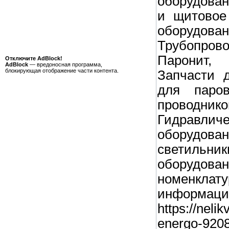
оборудова
и щитовое
оборудован
Трубопрово
Паронит, 
Отключите AdBlock!
AdBlock
— вредоносная программа,
блокирующая отображение части контента.
Запчасти д
для паров
проводн
Гидравлич
оборуд
светильн
оборудов
номенкл
инфор
https://neli
energo-9