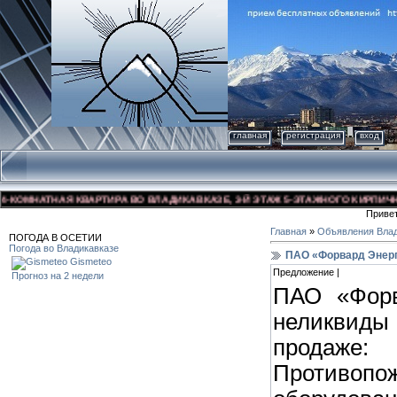
главная
регистрация
вход
ОМНАТНАЯ КВАРТИРА ВО ВЛАДИКАВКАЗЕ, 3-Й ЭТАЖ 5-ЭТАЖНОГО КИРПИЧНОГО 
Приве
Главная
»
Объявления Влад
ПОГОДА В ОСЕТИИ
Погода во Владикавказе
ПАО «Форвард Энерг
Gismeteo
Предложение |
Прогноз на 2 недели
ПАО «Форв
неликвид
продаже
Противоп