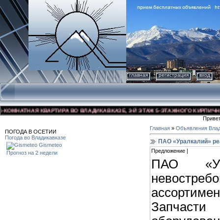
главная
регистрация
вход
МНАТНАЯ КВАРТИРА ВО ВЛАДИКАВКАЗЕ, 3-Й ЭТАЖ 5-ЭТАЖНОГО КИРПИЧНОГО Д
Приве
Главная
»
Объявления Влад
ПОГОДА В ОСЕТИИ
Погода во Владикавказе
ПАО «Уралкалий» ре
Gismeteo
Предложение |
Прогноз на 2 недели
ПАО «Ур
невост
ассортиме
Запчаст