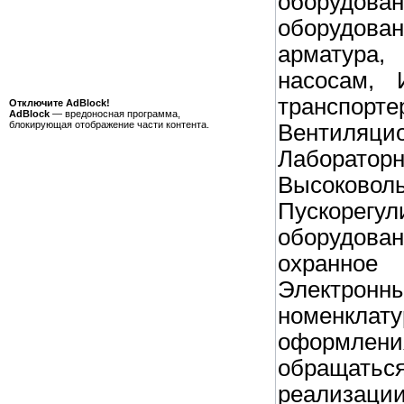
оборудов
оборудов
арматура
насосам, 
транспо
Отключите AdBlock!
AdBlock
— вредоносная программа,
блокирующая отображение части контента.
Вентиляц
Лаборато
Высоково
Пускорег
оборудова
охранн
Электронн
номенкл
оформлени
обращатьс
реализации