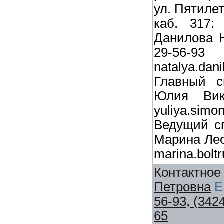
ул. Пятилет
каб. 317:
Данилова Н
29-56-93
natalya.dan
Главный с
Юлия Викт
yuliya.simo
Ведущий с
Марина Лео
marina.bolt
Контактное
Петровна
E
56-93, (342
65