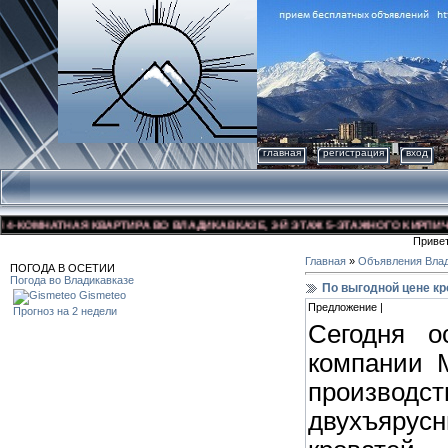
главная
регистрация
вход
КОМНАТНАЯ КВАРТИРА ВО ВЛАДИКАВКАЗЕ, 3-Й ЭТАЖ 5-ЭТАЖНОГО КИРПИЧНОГО
Приве
Главная
»
Объявления Влад
ПОГОДА В ОСЕТИИ
Погода во Владикавказе
По выгодной цене кр
Gismeteo
Предложение |
Прогноз на 2 недели
Сегодня о
компании М
производ
двухъяру