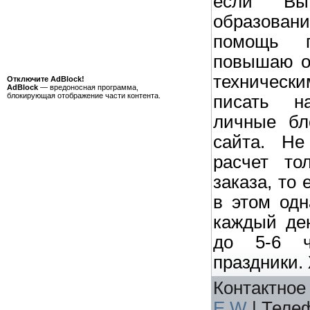
если Вы
образовани
помощь п
повышаю ор
технически
Отключите AdBlock!
AdBlock
— вредоносная программа,
блокирующая отображение части контента.
писать н
личные бло
сайта. Не
расчет то
заказа, то 
в этом одн
каждый ден
до 5-6 ч
праздники.
Контактное
E
W
|
Теле