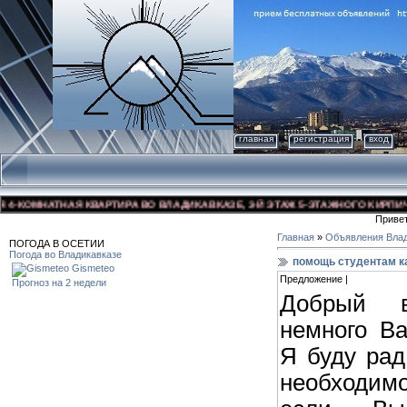
главная
регистрация
вход
КОМНАТНАЯ КВАРТИРА ВО ВЛАДИКАВКАЗЕ, 3-Й ЭТАЖ 5-ЭТАЖНОГО КИРПИЧНОГО
Приве
Главная
»
Объявления Влад
ПОГОДА В ОСЕТИИ
Погода во Владикавказе
помощь студентам ка
Gismeteo
Предложение |
Прогноз на 2 недели
Добрый в
немного Ва
Я буду рад
необходимо