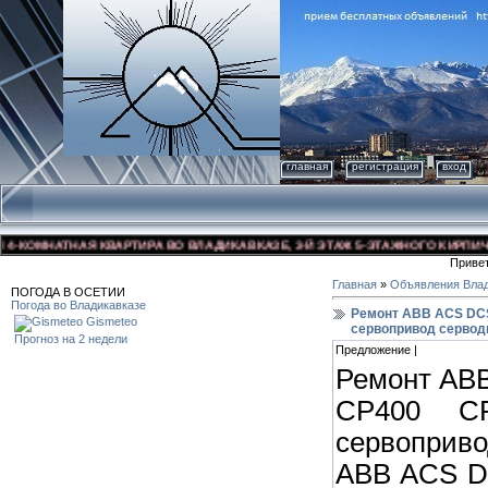
главная
регистрация
вход
КОМНАТНАЯ КВАРТИРА ВО ВЛАДИКАВКАЗЕ, 3-Й ЭТАЖ 5-ЭТАЖНОГО КИРПИЧНОГО
Приве
Главная
»
Объявления Влад
ПОГОДА В ОСЕТИИ
Погода во Владикавказе
Ремонт ABB ACS DCS
Gismeteo
сервопривод сервод
Прогноз на 2 недели
Предложение |
Ремонт AB
CP400 C
сервоприво
ABB ACS D