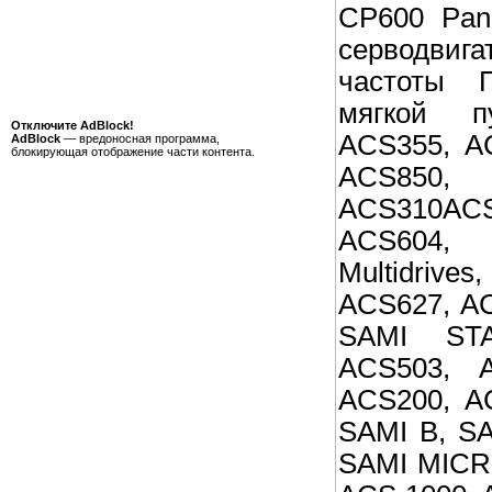
CP600 Pan
серводвиг
частоты 
мягкой п
Отключите AdBlock!
ACS355, A
AdBlock
— вредоносная программа,
блокирующая отображение части контента.
ACS850,
ACS310AC
ACS604
Multidri
ACS627, A
SAMI STA
ACS503, 
ACS200, A
SAMI B, S
SAMI MICR