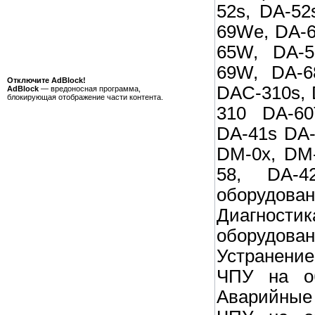
52s, DA-52
69We, DA-6
65W, DA-5
69W, DA-6
Отключите AdBlock!
DAC-310s, 
AdBlock
— вредоносная программа,
блокирующая отображение части контента.
310 DA-60
DA-41s DA-
DM-0x, DM-
58, DA-4
оборудо
Диагност
оборудо
Устранени
ЧПУ на об
Аварийные 