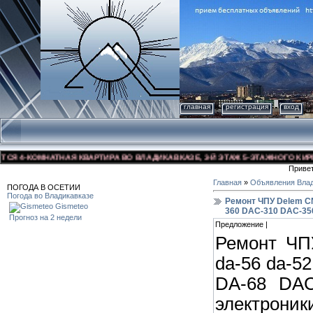
главная
регистрация
вход
 4-КОМНАТНАЯ КВАРТИРА ВО ВЛАДИКАВКАЗЕ, 3-Й ЭТАЖ 5-ЭТАЖНОГО КИРПИЧН
Приве
Главная
»
Объявления Влад
ПОГОДА В ОСЕТИИ
Погода во Владикавказе
Ремонт ЧПУ Delem CN
Gismeteo
360 DAC-310 DAC-35
Прогноз на 2 недели
Предложение |
Ремонт ЧП
da-56 da-52
DA-68 DAC
электрони