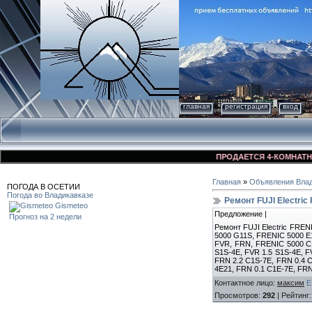
главная
регистрация
вход
ПРОДАЕТСЯ 4-КОМНАТНАЯ К
Главная
»
Объявления Влад
ПОГОДА В ОСЕТИИ
Погода во Владикавказе
Ремонт FUJI Electric
Gismeteo
Предложение |
Прогноз на 2 недели
Ремонт FUJI Electric FREN
5000 G11S, FRENIC 5000 E11S
FVR, FRN, FRENIC 5000 C1
S1S-4E, FVR 1.5 S1S-4E, F
FRN 2.2 C1S-7E, FRN 0.4 C
4E21, FRN 0.1 C1E-7E, FRN
Контактное лицо
:
максим
E
Просмотров
:
292
|
Рейтинг