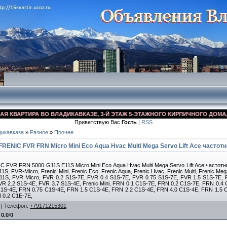
ВАРТИРА ВО ВЛАДИКАВКАЗЕ, 3-Й ЭТАЖ 5-ЭТАЖНОГО КИРПИЧНОГО ДОМА, УЛ. 
Приветствую Вас
Гость
|
RSS
икавказа
»
Разное
»
Прочее...
 FRENIC FVR FRN Micro Mini Eco Aqua Hvac Multi Mega Servo Lift Ace частот
IC FVR FRN 5000 G11S E11S Micro Mini Eco Aqua Hvac Multi Mega Servo Lift Ace частот
, FVR-Micro, Frenic Mini, Frenic Eco, Frenic Aqua, Frenic Hvac, Frenic Multi, Frenic Mega,
1S, FVR Micro, FVR 0.2 S1S-7E, FVR 0.4 S1S-7E, FVR 0.75 S1S-7E, FVR 1.5 S1S-7E, 
VR 2.2 S1S-4E, FVR 3.7 S1S-4E, Frenic Mini, FRN 0.1 C1S-7E, FRN 0.2 C1S-7E, FRN 0.4
1S-4E, FRN 0.75 C1S-4E, FRN 1.5 C1S-4E, FRN 2.2 C1S-4E, FRN 4.0 C1S-4E, FRN 1.5 
 0.2 C1E-7E,
|
Телефон
:
+79171215301
:
0.0
/
0