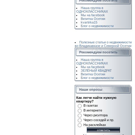
Рекомендуем посетить
Наша группа в
ОДНОКЛАССНИКАХ
Мы на facebook
Визитка Осетии
kvartirka15
Блог о недвижимости
Полезные статьи о недвижимости
во Владикавказе и Северной Осетии
Рекомендуем посетить
Наша группа в
ОДНОКЛАССНИКАХ
Мы на facebook
ЗЕЛЁНЫЙ КВАДРАТ
Визитка Осетии
Блог о недвижимости
Наши опросы
Как легче найти нужную
квартиру?
В газетах
В интернете
Через риэлтора
Через соседей и пр.
На расклейках