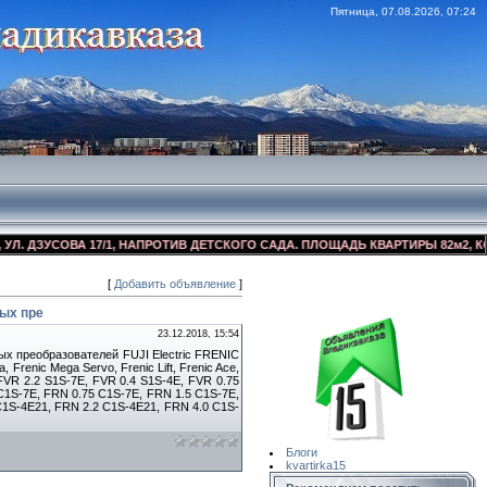
Пятница, 07.08.2026, 07:24
ДЗУСОВА 17/1, НАПРОТИВ ДЕТСКОГО САДА. ПЛОЩАДЬ КВАРТИРЫ 82м2, КОСМЕ
[
Добавить объявление
]
Сайт Объявлений
Квартирка15
ных пре
23.12.2018, 15:54
ных преобразователей FUJI Electric FRENIC
 Frenic Mega Servo, Frenic Lift, Frenic Ace,
FVR 2.2 S1S-7E, FVR 0.4 S1S-4E, FVR 0.75
 C1S-7E, FRN 0.75 C1S-7E, FRN 1.5 C1S-7E,
C1S-4E21, FRN 2.2 C1S-4E21, FRN 4.0 C1S-
Блоги
kvartirka15