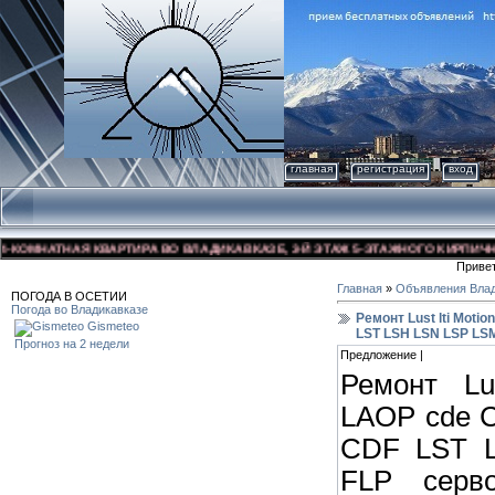
главная
регистрация
вход
ОМНАТНАЯ КВАРТИРА ВО ВЛАДИКАВКАЗЕ, 3-Й ЭТАЖ 5-ЭТАЖНОГО КИРПИЧНОГО 
Приве
Главная
»
Объявления Влад
ПОГОДА В ОСЕТИИ
Погода во Владикавказе
Ремонт Lust lti Mot
Gismeteo
LST LSH LSN LSP LS
Прогноз на 2 недели
Предложение |
Ремонт Lu
LAOP cde 
CDF LST 
FLP серво