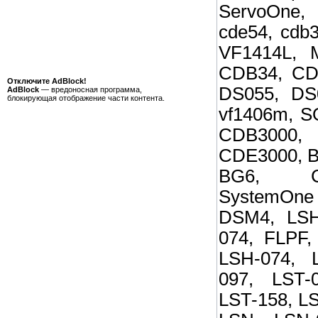
ServoOne,
cde54, cdb
VF1414L, 
CDB34, CD
Отключите AdBlock!
DS055, DS
AdBlock
— вредоносная программа,
блокирующая отображение части контента.
vf1406m, S
CDB3000, 
CDE3000, B
BG6, CD
SystemOn
DSM4, LSH
074, FLPF,
LSH-074, 
097, LST-
LST-158, LS