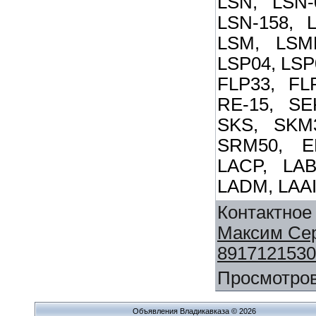
LSN, LSN-
LSN-158, L
LSM, LSM
LSP04, LSP
FLP33, FL
RE-15, SE
SKS, SKM
SRM50, E
LACP, LAB
LADM, LAAI
Контактное
Максим Се
8917121530
Просмотро
Объявления Владикавказа © 2026