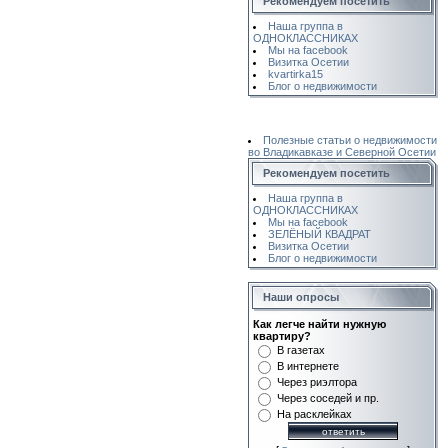
Рекомендуем посетить
Наша группа в
ОДНОКЛАССНИКАХ
Мы на facebook
Визитка Осетии
kvartirka15
Блог о недвижимости
Полезные статьи о недвижимости
во Владикавказе и Северной Осетии
Рекомендуем посетить
Наша группа в
ОДНОКЛАССНИКАХ
Мы на facebook
ЗЕЛЁНЫЙ КВАДРАТ
Визитка Осетии
Блог о недвижимости
Наши опросы
Как легче найти нужную
квартиру?
В газетах
В интернете
Через риэлтора
Через соседей и пр.
На расклейках