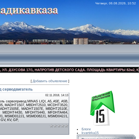
Четверг, 06.08.2026, 10:52
 ДЗУСОВА 17/1, НАПРОТИВ ДЕТСКОГО САДА. ПЛОЩАДЬ КВАРТИРЫ 82м2, КОСМ
[
Добавить объявление
]
Сайт Объявлений
Квартирка15
од серводвигатель
02.11.2018, 14:13
ь сервопривод MINAS LIQI, A5, A5E, A5B,
05, MADHT1507, MBDHT2510, MCDHT3520,
ADHT1505E, MADHT1507E, MBDHT2510E,
 MEDHT4430, MFDHT5440, MFDHTA464,
1, MSMD012J1, MSMD082J1, MSMD042J1,
V, KV, GP,
Блоги
kvartirka15