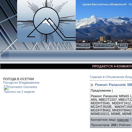
главная
регистрация
вход
ПРОДАЕТСЯ 4-КОМНАТНАЯ 
Главная
»
Объявления Влад
ПОГОДА В ОСЕТИИ
Погода во Владикавказе
Ремонт Panasonic MI
Gismeteo
Предложение |
Прогноз на 2 недели
Ремонт Panasonic MINAS L
A5N, MBDJT2207, MBDJT2
MDDHT5540, MDDHT2412,
MCDHT3520E, MADHT150
MGDHTB4A2, MHDHTB4A2, 
MSMD102J1, MSME, MDME,
Контактное лицо
:
максим
E
Просмотров
:
243
|
Рейтинг