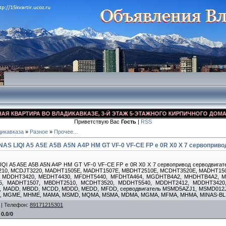
КВАРТИРА ВО ВЛАДИКАВКАЗЕ, 3-Й ЭТАЖ 5-ЭТАЖНОГО КИРПИЧНОГО ДОМА, УЛ.
Приветствую Вас
Гость
|
RSS
икавказа
»
Разное
»
Прочее...
NAS LIQI A5 A5E A5B A5N A4P HM GT VF-0 VF-CE FP e 0R X0 X 7 сервоприв
IQI A5 A5E A5B A5N A4P HM GT VF-0 VF-CE FP e 0R X0 X 7 сервопривод серводвигател
210, MCDJT3220, MADHT1505E, MADHT1507E, MBDHT2510E, MCDHT3520E, MADHT15
 MDDHT3420, MEDHT4430, MFDHT5440, MFDHTA464, MGDHTB4A2, MHDHTB4A2, M
5, MADHT1507, MBDHT2510, MCDHT3520, MDDHT5540, MDDHT2412, MDDHT3420,
MADD, MBDD, MCDD, MDDD, MEDD, MFDD, серводвигатель MSMD5AZJ1, MSMD012J
 MGME, MHME, MAMA, MSMD, MQMA, MSMA, MDMA, MGMA, MFMA, MHMA, MINAS-BL G
|
Телефон
:
89171215301
:
0.0
/
0