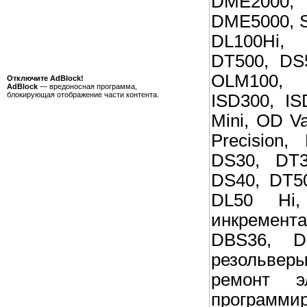
DME2000,
DME5000, Si
DL100Hi,
DT500, DS
OLM100, 
Отключите AdBlock!
AdBlock
— вредоносная программа,
блокирующая отображение части контента.
ISD300, I
Mini, OD V
Precision
DS30, DT3
DS40, DT50
DL50 Hi
инкремен
DBS36, D
резольве
ремонт эл
программ