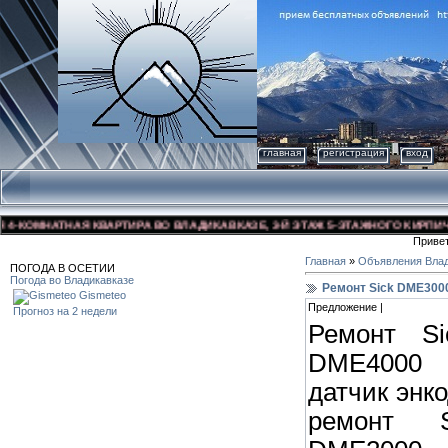
главная
регистрация
вход
КОМНАТНАЯ КВАРТИРА ВО ВЛАДИКАВКАЗЕ, 3-Й ЭТАЖ 5-ЭТАЖНОГО КИРПИЧНОГО
Приве
Главная
»
Объявления Влад
ПОГОДА В ОСЕТИИ
Погода во Владикавказе
Ремонт Sick DME300
Gismeteo
Предложение |
Прогноз на 2 недели
Ремонт S
DME4000
датчик энк
ремонт 