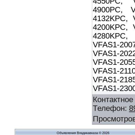
4550PC, 
4900PC, V
4132KPC, 
4200KPC, 
4280KPC,
VFAS1-20
VFAS1-20
VFAS1-20
VFAS1-21
VFAS1-21
VFAS1-230
Контактное
Телефон
:
8
Просмотро
Объявления Владикавказа © 2026