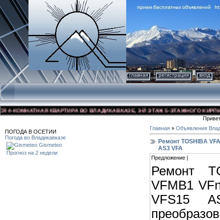
главная
регистрация
вход
-КОМНАТНАЯ КВАРТИРА ВО ВЛАДИКАВКАЗЕ, 3-Й ЭТАЖ 5-ЭТАЖНОГО КИРПИЧНОГ
Приве
Главная
»
Объявления Влад
ПОГОДА В ОСЕТИИ
Погода во Владикавказе
Ремонт TOSHIBA VFA
Gismeteo
AS3 VFA
Прогноз на 2 недели
Предложение |
Ремонт T
VFMB1 VFn
VFS15 A
преобразов