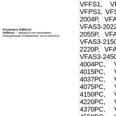
VFFS1, V
VFPS1, VFS
2004P, VFA
VFAS3-2022
Отключите AdBlock!
2055P, VFA
AdBlock
— вредоносная программа,
блокирующая отображение части контента.
VFAS3-2150
2220P, VFA
VFAS3-2450
4004PC, 
4015PC, 
4037PC, 
4075PC, 
4150PC, 
4220PC, 
4370PC, 