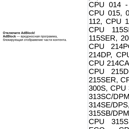
CPU 014 -
CPU 015, 
112, CPU 1
CPU 115S
Отключите AdBlock!
115SER, 20
AdBlock
— вредоносная программа,
блокирующая отображение части контента.
CPU 214P
214DP, CP
CPU 214CA
CPU 215D
215SER, C
300S, CPU
313SC/DPM
314SE/DPS
315SB/DP
CPU 315S