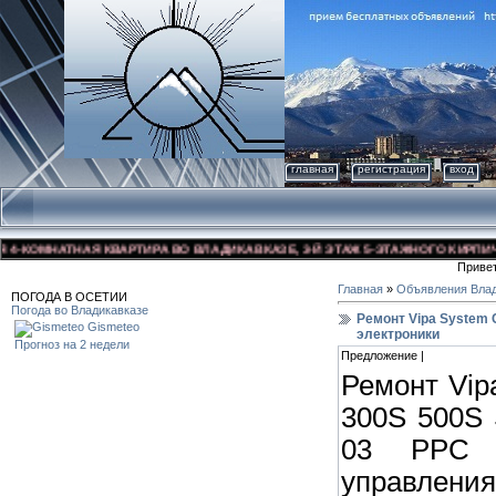
главная
регистрация
вход
КОМНАТНАЯ КВАРТИРА ВО ВЛАДИКАВКАЗЕ, 3-Й ЭТАЖ 5-ЭТАЖНОГО КИРПИЧНОГО
Приве
Главная
»
Объявления Влад
ПОГОДА В ОСЕТИИ
Погода во Владикавказе
Ремонт Vipa System 
Gismeteo
электроники
Прогноз на 2 недели
Предложение |
Ремонт Vip
300S 500S
03 PPC э
управлени