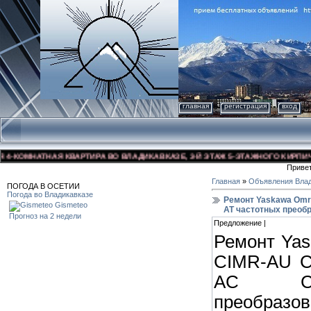
главная
регистрация
вход
КОМНАТНАЯ КВАРТИРА ВО ВЛАДИКАВКАЗЕ, 3-Й ЭТАЖ 5-ЭТАЖНОГО КИРПИЧНОГО
Приве
Главная
»
Объявления Влад
ПОГОДА В ОСЕТИИ
Погода во Владикавказе
Ремонт Yaskawa Omr
Gismeteo
AT частотных преоб
Прогноз на 2 недели
Предложение |
Ремонт Ya
CIMR-AU C
AC CIM
преобразо