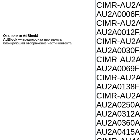
CIMR-AU
AU2A0006F
CIMR-AU
AU2A0012F
Отключите AdBlock!
CIMR-AU
AdBlock
— вредоносная программа,
блокирующая отображение части контента.
AU2A0030F
CIMR-AU
AU2A0069F
CIMR-AU
AU2A0138F
CIMR-AU
AU2A0
AU2A0
AU2A0
AU2A0415A