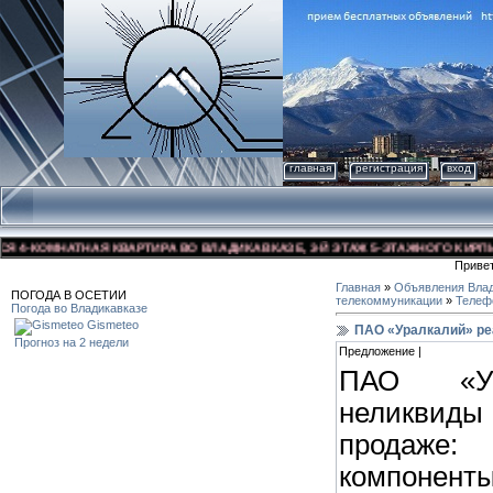
главная
регистрация
вход
-КОМНАТНАЯ КВАРТИРА ВО ВЛАДИКАВКАЗЕ, 3-Й ЭТАЖ 5-ЭТАЖНОГО КИРПИЧНОГ
Приве
Главная
»
Объявления Влад
ПОГОДА В ОСЕТИИ
телекоммуникации
»
Телеф
Погода во Владикавказе
Gismeteo
ПАО «Уралкалий» ре
Прогноз на 2 недели
Предложение |
ПАО «Ур
неликвид
продаже
компонент