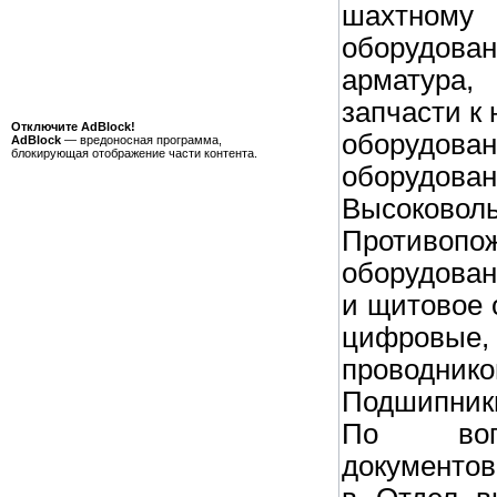
шахтному
оборудов
арматура,
запчасти к
Отключите AdBlock!
оборудов
AdBlock
— вредоносная программа,
блокирующая отображение части контента.
оборуд
Высоково
Противоп
оборудова
и щитовое 
цифровые,
проводн
Подшипники
По воп
документо