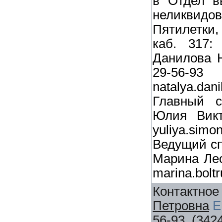
в Отдел в
неликвид
Пятилетки,
каб. 317:
Данилова Н
29-56-93
natalya.dan
Главный с
Юлия Викт
yuliya.simo
Ведущий сп
Марина Лео
marina.bolt
Контактное
Петровна
E
56-93, (342