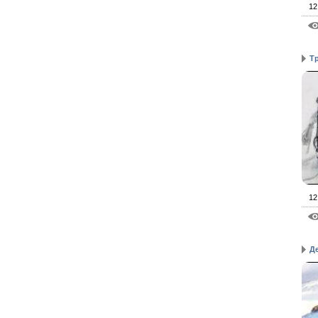
12
Т
12
Д