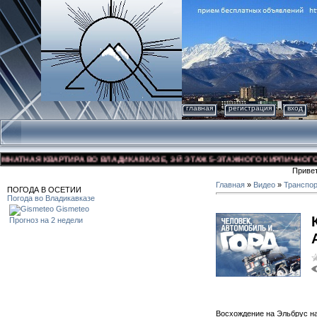
главная
регистрация
вход
Я КВАРТИРА ВО ВЛАДИКАВКАЗЕ, 3-Й ЭТАЖ 5-ЭТАЖНОГО КИРПИЧНОГО ДОМА, У
Приве
Главная
»
Видео
»
Транспо
ПОГОДА В ОСЕТИИ
Погода во Владикавказе
Gismeteo
Прогноз на 2 недели
Восхождение на Эльбрус н