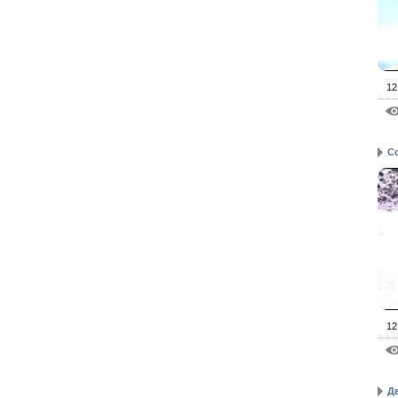
12
С
12
Дв