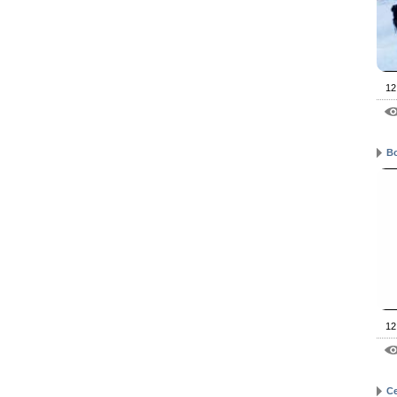
12
В
12
С