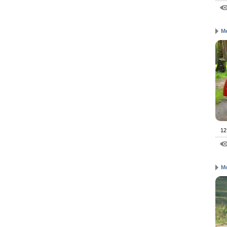
Me
12
М