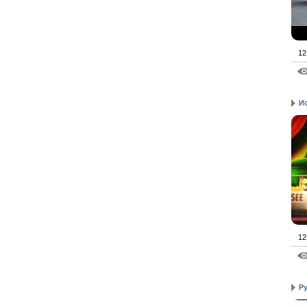
12
И
12
Р