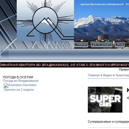
главная
регистрация
вход
НАЯ КВАРТИРА ВО ВЛАДИКАВКАЗЕ, 3-Й ЭТАЖ 5-ЭТАЖНОГО КИРПИЧНОГО ДОМА,
Приве
Главная
»
Видео
»
Транспо
ПОГОДА В ОСЕТИИ
Погода во Владикавказе
Gismeteo
Прогноз на 2 недели
Суперкрасивые и супердор