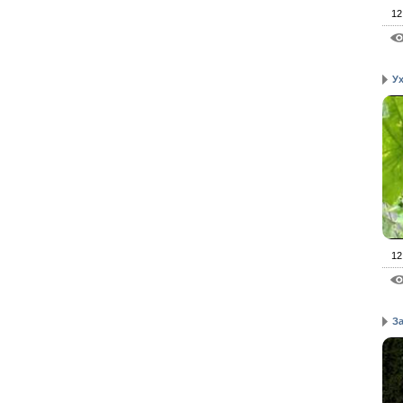
12
Ух
12
За