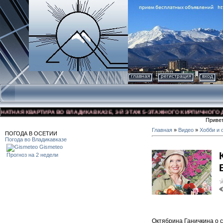
главная
регистрация
вход
ВАРТИРА ВО ВЛАДИКАВКАЗЕ, 3-Й ЭТАЖ 5-ЭТАЖНОГО КИРПИЧНОГО ДОМА, УЛ. 
Приве
Главная
»
Видео
»
Хобби и 
ПОГОДА В ОСЕТИИ
Погода во Владикавказе
Gismeteo
Прогноз на 2 недели
Октябрина Ганичкина о с