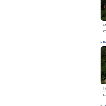
12
Ц
12
Т