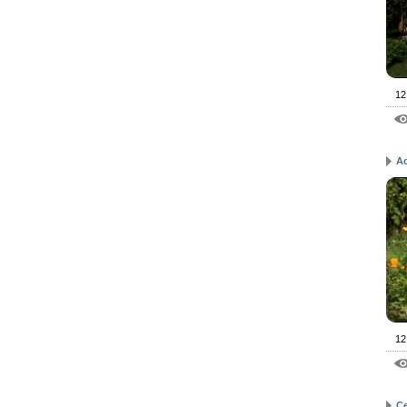
12
А
12
С