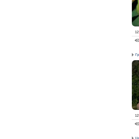
12
Г
12
Ц