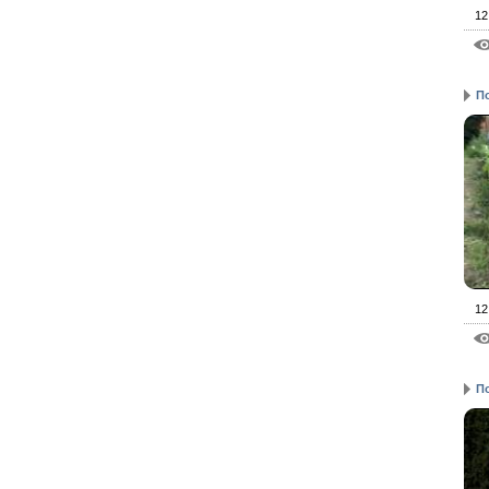
12
П
12
П