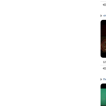
«
12
П