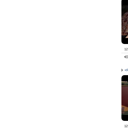
12
«Я
12