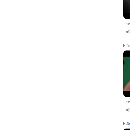
12
Г
12
Д