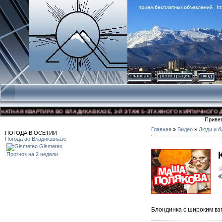
главная
регистрация
вход
ВАРТИРА ВО ВЛАДИКАВКАЗЕ, 3-Й ЭТАЖ 5-ЭТАЖНОГО КИРПИЧНОГО ДОМА, УЛ. 
Приве
Главная
»
Видео
»
Люди и б
ПОГОДА В ОСЕТИИ
Погода во Владикавказе
Gismeteo
Прогноз на 2 недели
Блондинка с широким вз