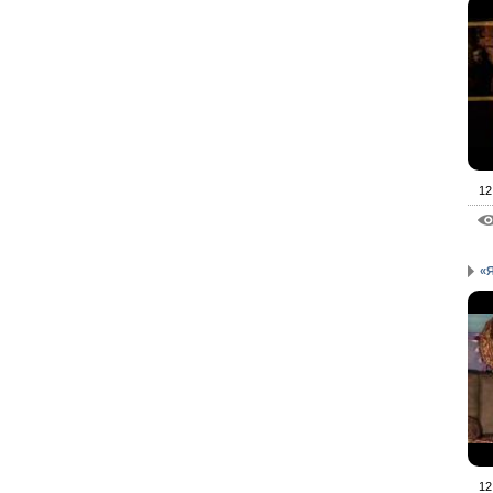
12
«
12