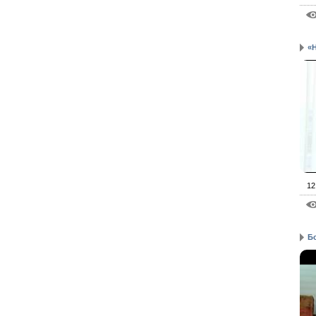
«Н
12
Б