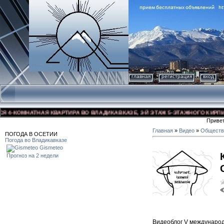
главная
регистрация
вход
КОМНАТНАЯ КВАРТИРА ВО ВЛАДИКАВКАЗЕ, 3-Й ЭТАЖ 5-ЭТАЖНОГО КИРПИЧНОГО
Приве
Главная
»
Видео
»
Обществ
ПОГОДА В ОСЕТИИ
Погода во Владикавказе
Gismeteo
Прогноз на 2 недели
Видеоблог V международ