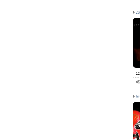
Д
12
In