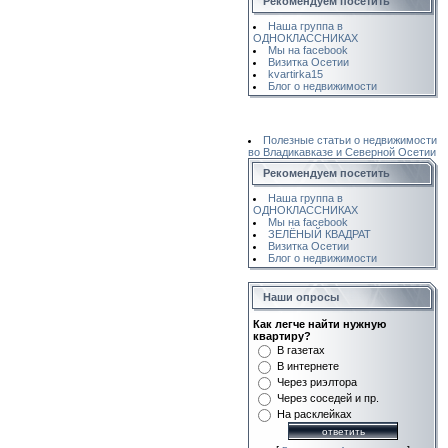
Рекомендуем посетить
Наша группа в
ОДНОКЛАССНИКАХ
Мы на facebook
Визитка Осетии
kvartirka15
Блог о недвижимости
Полезные статьи о недвижимости
во Владикавказе и Северной Осетии
Рекомендуем посетить
Наша группа в
ОДНОКЛАССНИКАХ
Мы на facebook
ЗЕЛЁНЫЙ КВАДРАТ
Визитка Осетии
Блог о недвижимости
Наши опросы
Как легче найти нужную
квартиру?
В газетах
В интернете
Через риэлтора
Через соседей и пр.
На расклейках