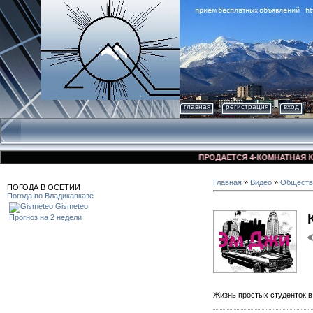
главная
регистрация
вход
ПРОДАЕТСЯ 4-КОМНАТНАЯ КВАРТИР
Главная
»
Видео
»
Обществ
ПОГОДА В ОСЕТИИ
Погода во Владикавказе
Gismeteo
Прогноз на 2 недели
Жизнь простых студенток в