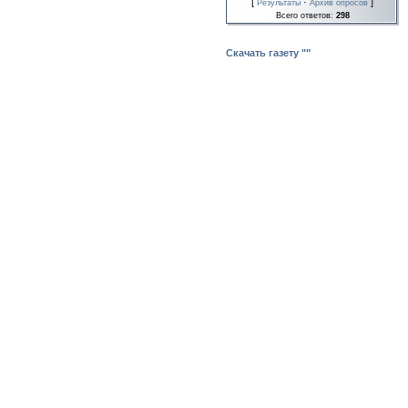
[
·
]
Результаты
Архив опросов
Всего ответов:
298
Скачать газету ""