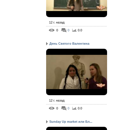
12 г. назад
0
0
0.0
День Святого Валентина
12 г. назад
0
0
0.0
Sunday Up market или Бл...