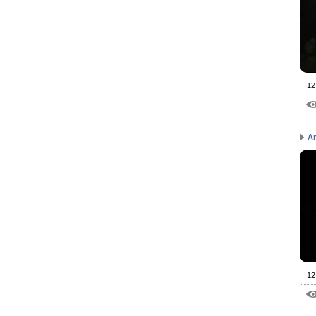
12
A
12