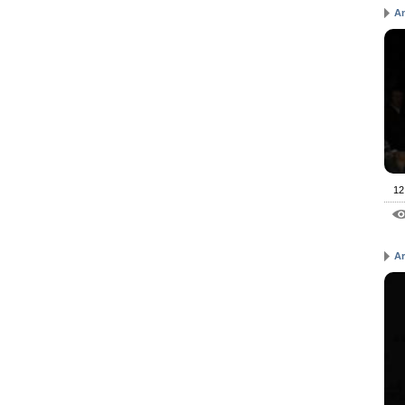
An
12
A