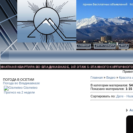
главная
регистрация
вход
КВАРТИРА ВО ВЛАДИКАВКАЗЕ, 3-Й ЭТАЖ 5-ЭТАЖНОГО КИРПИЧНОГО ДОМА, УЛ.
Приве
Главная
»
Видео
»
Красота 
ПОГОДА В ОСЕТИИ
Погода во Владикавказе
В категории материалов
:
54
Gismeteo
Показано материалов
:
1-15
Прогноз на 2 недели
Сортировать по
:
Дате
·
Наз
Ac