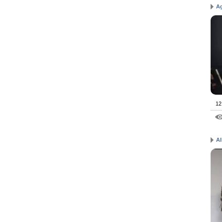
A
12
Al