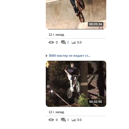
00:03:34
12 г. назад
0
0
0.0
BMX-мастер не ведает ст...
00:02:55
12 г. назад
0
0
0.0