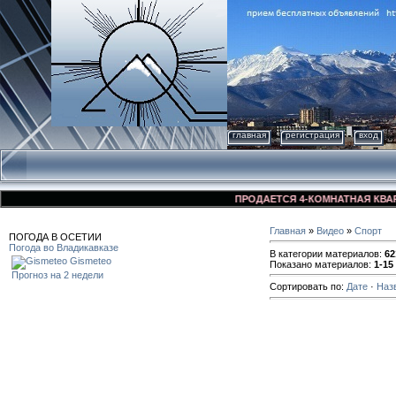
главная
регистрация
вход
ПРОДАЕТСЯ 4-КОМНАТНАЯ КВАРТИРА ВО ВЛАД
Главная
»
Видео
»
Спорт
ПОГОДА В ОСЕТИИ
Погода во Владикавказе
В категории материалов
:
62
Gismeteo
Показано материалов
:
1-15
Прогноз на 2 недели
Сортировать по
:
Дате
·
Наз