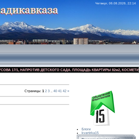
Четверг, 06.08.2026, 22:14
АПРОТИВ ДЕТСКОГО САДА. ПЛОЩАДЬ КВАРТИРЫ 82м2, КОСМЕТИЧЕСКИЙ РЕМОНТ
Сайт Объявлений
Квартирка15
Страницы
:
1
2
3
..
40
41
42
»
Блоги
kvartirka15