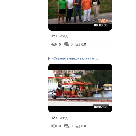
00:03:36
12 г. назад
0
0
0.0
«Скатерть-вышивалка» от...
00:02:35
12 г. назад
0
0
0.0