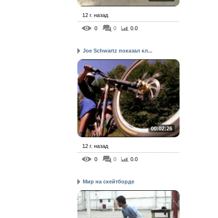
12 г. назад
0
0
0.0
Joe Schwartz показал кл...
00:02:26
12 г. назад
0
0
0.0
Mир на скейтборде