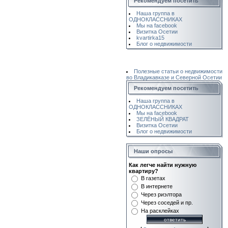
Рекомендуем посетить
Наша группа в
ОДНОКЛАССНИКАХ
Мы на facebook
Визитка Осетии
kvartirka15
Блог о недвижимости
Полезные статьи о недвижимости
во Владикавказе и Северной Осетии
Рекомендуем посетить
Наша группа в
ОДНОКЛАССНИКАХ
Мы на facebook
ЗЕЛЁНЫЙ КВАДРАТ
Визитка Осетии
Блог о недвижимости
Наши опросы
Как легче найти нужную
квартиру?
В газетах
В интернете
Через риэлтора
Через соседей и пр.
На расклейках