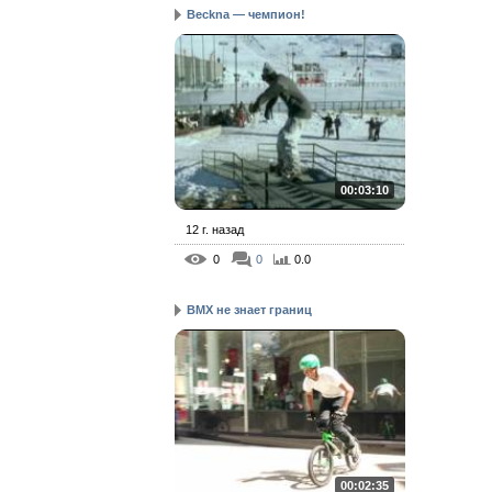
Beckna — чемпион!
00:03:10
12 г. назад
0
0
0.0
BMX не знает границ
00:02:35