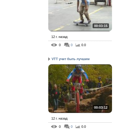
00:03:15
12 г. назад
0
0
0.0
VTT учит быть лучшим
00:03:12
12 г. назад
0
0
0.0