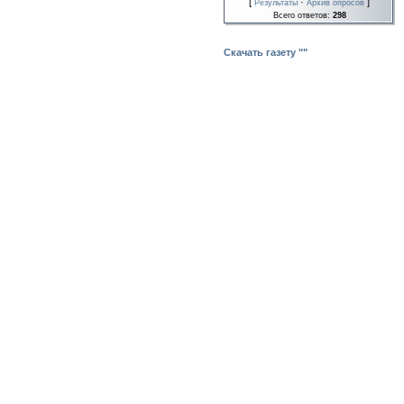
[
·
]
Результаты
Архив опросов
Всего ответов:
298
Скачать газету ""