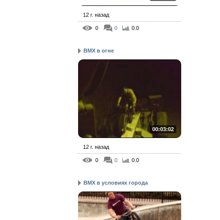
12 г. назад
0
0
0.0
BMX в огне
00:03:02
12 г. назад
0
0
0.0
BMX в условиях города