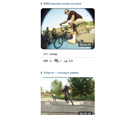
BMX-мастер снова на коне
00:03:08
12 г. назад
0
0
0.0
Drop-in — въезд в рампу
00:03:18