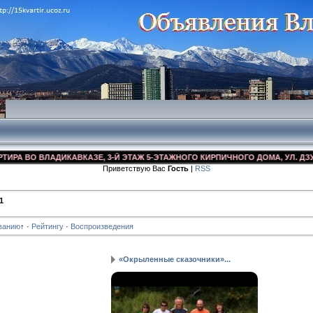
ИКАВКАЗЕ, 3-Й ЭТАЖ 5-ЭТАЖНОГО КИРПИЧНОГО ДОМА, УЛ. ДЗУСОВА 17/1, Н
Приветствую Вас
Гость
|
RSS
1
ванию
↑
·
Рейтингу
·
Воспроизведения
«Окрыленные сказочники»...