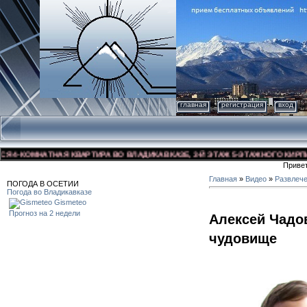
главная
регистрация
вход
-КОМНАТНАЯ КВАРТИРА ВО ВЛАДИКАВКАЗЕ, 3-Й ЭТАЖ 5-ЭТАЖНОГО КИРПИЧНОГ
Приве
Главная
»
Видео
»
Развлеч
ПОГОДА В ОСЕТИИ
Погода во Владикавказе
Gismeteo
Прогноз на 2 недели
Алексей Чадо
чудовище