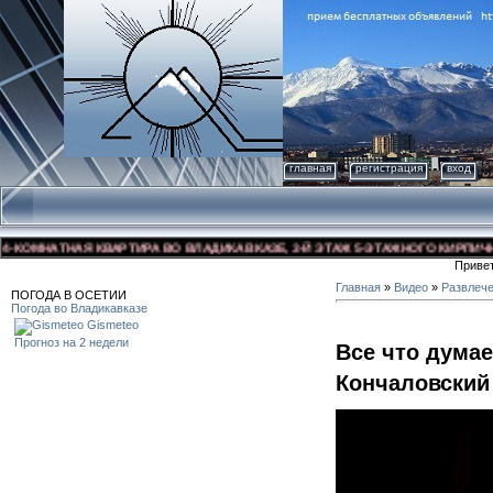
главная
регистрация
вход
ОМНАТНАЯ КВАРТИРА ВО ВЛАДИКАВКАЗЕ, 3-Й ЭТАЖ 5-ЭТАЖНОГО КИРПИЧНОГО 
Приве
Главная
»
Видео
»
Развлеч
ПОГОДА В ОСЕТИИ
Погода во Владикавказе
Gismeteo
Прогноз на 2 недели
Все что думае
Кончаловский