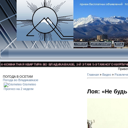
главная
регистрация
вход
ОМНАТНАЯ КВАРТИРА ВО ВЛАДИКАВКАЗЕ, 3-Й ЭТАЖ 5-ЭТАЖНОГО КИРПИЧНОГО 
Приве
Главная
»
Видео
»
Развлеч
ПОГОДА В ОСЕТИИ
Погода во Владикавказе
Gismeteo
Прогноз на 2 недели
Лоя: «Не будь