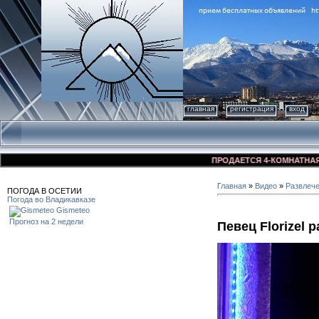
главная
регистрация
вход
ПРОДАЕТСЯ 4-КОМНАТНАЯ КВАР
Главная
»
Видео
»
Развлеч
ПОГОДА В ОСЕТИИ
Погода во Владикавказе
Gismeteo
Прогноз на 2 недели
Певец Florizel 