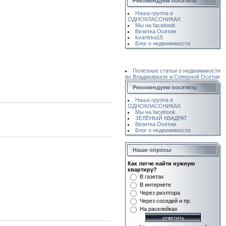
Рекомендуем посетить
Наша группа в
ОДНОКЛАССНИКАХ
Мы на facebook
Визитка Осетии
kvartirka15
Блог о недвижимости
Полезные статьи о недвижимости
во Владикавказе и Северной Осетии
Рекомендуем посетить
Наша группа в
ОДНОКЛАССНИКАХ
Мы на facebook
ЗЕЛЁНЫЙ КВАДРАТ
Визитка Осетии
Блог о недвижимости
Наши опросы
Как легче найти нужную
квартиру?
В газетах
В интернете
Через риэлтора
Через соседей и пр.
На расклейках