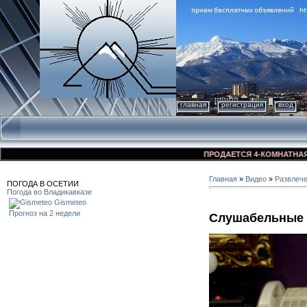
главная
регистрация
вход
ПРОДАЕТСЯ 4-КОМНАТНАЯ КВАР
Главная
»
Видео
»
Развлеч
ПОГОДА В ОСЕТИИ
Погода во Владикавказе
Gismeteo
Прогноз на 2 недели
Слушабельные 