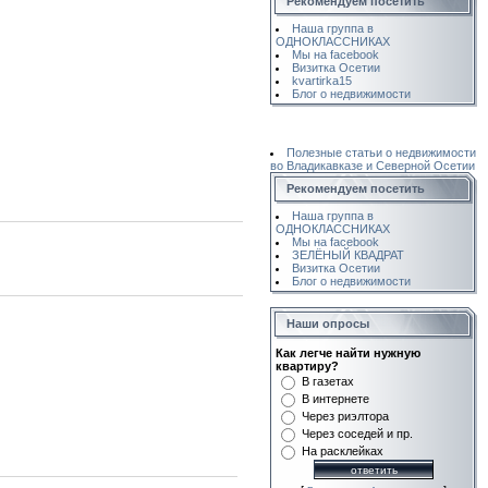
Рекомендуем посетить
Наша группа в
ОДНОКЛАССНИКАХ
Мы на facebook
Визитка Осетии
kvartirka15
Блог о недвижимости
Полезные статьи о недвижимости
во Владикавказе и Северной Осетии
Рекомендуем посетить
Наша группа в
ОДНОКЛАССНИКАХ
Мы на facebook
ЗЕЛЁНЫЙ КВАДРАТ
Визитка Осетии
Блог о недвижимости
Наши опросы
Как легче найти нужную
квартиру?
В газетах
В интернете
Через риэлтора
Через соседей и пр.
На расклейках