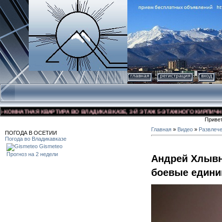
главная
регистрация
вход
МНАТНАЯ КВАРТИРА ВО ВЛАДИКАВКАЗЕ, 3-Й ЭТАЖ 5-ЭТАЖНОГО КИРПИЧНОГО Д
Приве
Главная
»
Видео
»
Развлеч
ПОГОДА В ОСЕТИИ
Погода во Владикавказе
Gismeteo
Прогноз на 2 недели
Андрей Хлывн
боевые един