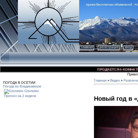
главная
регистрация
вход
ПРОДАЕТСЯ 4-КОМНАТНАЯ 
Приве
Главная
»
Видео
»
Развлеч
ПОГОДА В ОСЕТИИ
Погода во Владикавказе
Gismeteo
Прогноз на 2 недели
Новый год в 