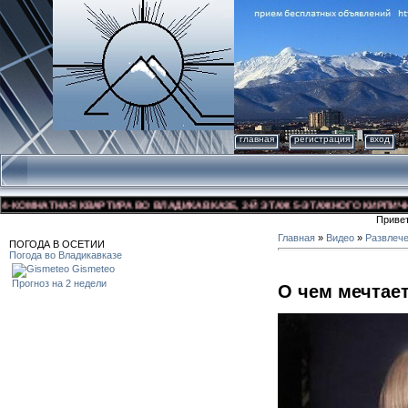
главная
регистрация
вход
ОМНАТНАЯ КВАРТИРА ВО ВЛАДИКАВКАЗЕ, 3-Й ЭТАЖ 5-ЭТАЖНОГО КИРПИЧНОГО 
Приве
Главная
»
Видео
»
Развлеч
ПОГОДА В ОСЕТИИ
Погода во Владикавказе
Gismeteo
Прогноз на 2 недели
О чем мечтает